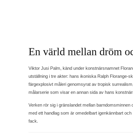
En värld mellan dröm o
Viktor Jusi Palm, känd under konstnärsnamnet Floran
utställning i tre akter: hans ikoniska Ralph Florange-sk
färgexplosivt måleri genomsyrat av tropisk surrealis
målarserie som visar en annan sida av hans konstnär
Verken rör sig i gränslandet mellan barndomsminnen oc
med ett handlag som är omedelbart igenkännbart och sv
fack.