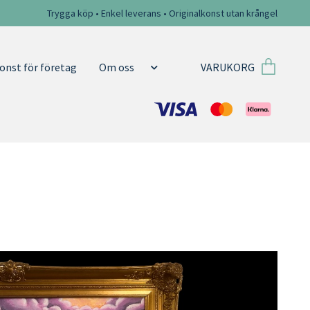
Trygga köp • Enkel leverans • Originalkonst utan krångel
VARUKORG
onst för företag
Om oss