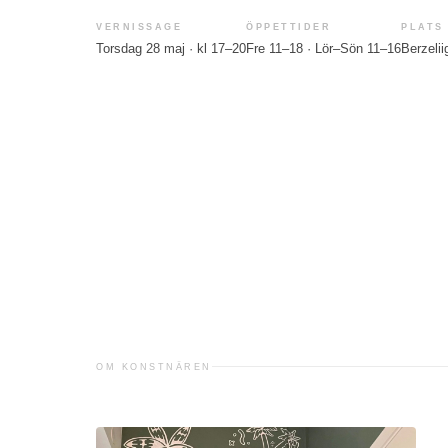
VERNISSAGE
ÖPPETTIDER
PLATS
Torsdag 28 maj · kl 17–20
Fre 11–18 · Lör–Sön 11–16
Berzeli
OM KONSTNÄREN