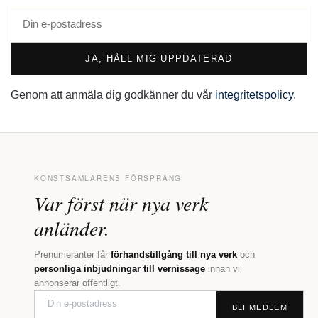
JA, HÅLL MIG UPPDATERAD
Genom att anmäla dig godkänner du vår
integritetspolicy
.
KONSTSAMLARENS FÖRSPRÅNG
Var först när nya verk
anländer.
Prenumeranter får
förhandstillgång till nya verk
och
personliga inbjudningar till vernissage
innan vi
annonserar offentligt.
BLI MEDLEM