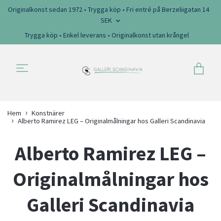
Originalkonst sedan 1972 • Trygga köp • Fri entré på Berzeliigatan 14
SEK
Trygga köp • Enkel leverans • Originalkonst utan krångel
Hem
Konstnärer
Alberto Ramirez LEG – Originalmålningar hos Galleri Scandinavia
Alberto Ramirez LEG –
Originalmålningar hos
Galleri Scandinavia