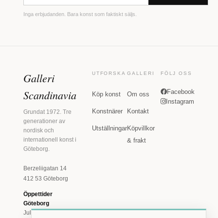
Inga erbjudanden. Bara konst som faktiskt säljs.
Galleri
UTFORSKA
GALLERI
FÖLJ OSS
Scandinavia
Facebook
Köp konst
Om oss
Instagram
Konstnärer
Kontakt
Grundat 1972. Tre
generationer av
Utställningar
Köpvillkor
nordisk och
internationell konst i
& frakt
Göteborg.
Berzeliigatan 14
412 53 Göteborg
Öppettider
Göteborg
Juli: Tis 11-18 · Lör