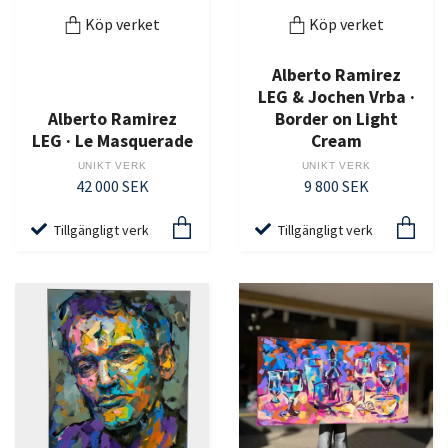
Köp verket
Köp verket
Alberto Ramirez
LEG & Jochen Vrba ·
Alberto Ramirez
Border on Light
LEG · Le Masquerade
Cream
UNIKT VERK
UNIKT VERK
42 000 SEK
9 800 SEK
Tillgängligt verk
Tillgängligt verk