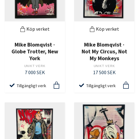
Köp verket
Köp verket
Mike Blomqvist ·
Mike Blomqvist ·
Globe Trotter, New
Not My Circus, Not
York
My Monkeys
UNIKT VERK
UNIKT VERK
7 000 SEK
17 500 SEK
Tillgängligt verk
Tillgängligt verk