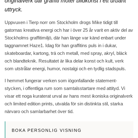
originalverk där graffiti möter bildkonst i ett urbant
uttryck.
Uppvuxen i Tierp norr om Stockholm drogs Mike tidigt till
gatornas kreativa energi och har i över 25 år varit en aktiv del av
Stockholms graffitimiljö, där han länge var känd enbart under
taggnamnet Haze1. Idag för han graffitins puls in i dukar,
skateboardar, kartong, trä och metall, med spray, akryl, bläck
och blandteknik. Resultatet är lika delar konst och kult, verk
som utstrålar energi, humor, nostalgi och en tydlig stadspuls.
I hemmet fungerar verken som iögonfallande statement-
stycken, i offentliga rum som samtalsstartare med attityd. Vi
visar ett noga kuraterat urval av hans mest ikoniska originalverk
och limited edition prints, utvalda för sin distinkta stil, starka
närvaro och samlarbarhet över tid.
BOKA PERSONLIG VISNING