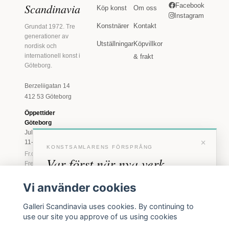
Scandinavia
Facebook
Köp konst
Om oss
Instagram
Konstnärer
Kontakt
Grundat 1972. Tre
generationer av
Utställningar
Köpvillkor
nordisk och
internationell konst i
& frakt
Göteborg.
Berzeliigatan 14
412 53 Göteborg
Öppettider
Göteborg
Juli: Tis 11-18 · Lör
×
11-16
KONSTSAMLARENS FÖRSPRÅNG
Fr.o.m. augusti: Tis-
Var först när nya verk
Fre 11-18 · Lör 11-
16
anländer
Vi använder cookies
Marstrand
Förhandstillgång till nya verk och personliga
23 juni - 16 augusti
Galleri Scandinavia uses cookies. By continuing to
inbjudningar till vernissage, innan vi annonserar
2026
use our site you approve of us using cookies
Tis-Fre 11-18 ·
offentligt.
Lör-Sön 12-16