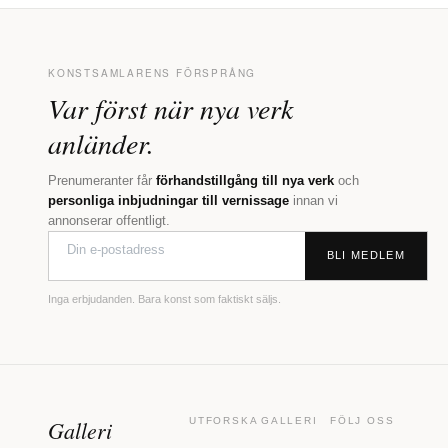
KONSTSAMLARENS FÖRSPRÅNG
Var först när nya verk
anländer.
Prenumeranter får
förhandstillgång till nya verk
och
personliga inbjudningar till vernissage
innan vi
annonserar offentligt.
BLI MEDLEM
Inga erbjudanden. Bara konst som faktiskt säljs.
Galleri
UTFORSKA
GALLERI
FÖLJ OSS