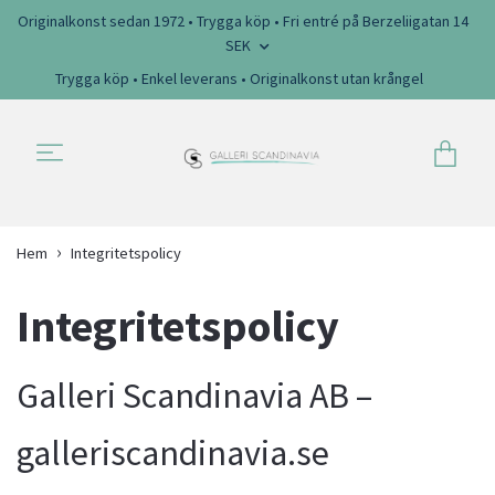
Originalkonst sedan 1972 • Trygga köp • Fri entré på Berzeliigatan 14
SEK
Trygga köp • Enkel leverans • Originalkonst utan krångel
Hem
Integritetspolicy
Integritetspolicy
Galleri Scandinavia AB –
galleriscandinavia.se