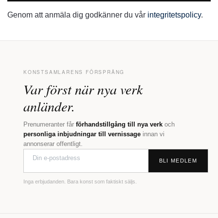
Genom att anmäla dig godkänner du vår
integritetspolicy
.
KONSTSAMLARENS FÖRSPRÅNG
Var först när nya verk
anländer.
Prenumeranter får
förhandstillgång till nya verk
och
personliga inbjudningar till vernissage
innan vi
annonserar offentligt.
BLI MEDLEM
Inga erbjudanden. Bara konst som faktiskt säljs.