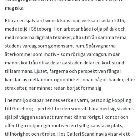
magiska.
Elin är en självlärd svensk konstnär, verksam sedan 2015,
med ateljé i Göteborg. Hon arbetar både i olja på duk och
med moderna digitala tekniker, ofta utifrån samma tema:
stadens vardag som gemensamt rum. Spårvagnarna
återkommer som motiv – som rörliga vardagsrum där
människor från olika delar av staden delar en kort stund
tillsammans. Ljuset, färgerna och perspektiven fångar
känslan av mellanrum: ögonblicket innan något händer, eller
strax efter, när minnet redan börjat forma sig.
I hemmiljö skapar hennes verk en varm, personlig koppling
till Göteborg – perfekt för den som vill bära med sig stadens
själ på väggen utan att rummet känns rörigt. I kontor och
offentliga miljöer ger motiven en tydlig känsla av plats,
tillhörighet och rörelse. Hos Galleri Scandinavia visar vi ett