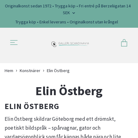
Originalkonst sedan 1972 • Trygga köp • Fri entré på Berzeliigatan 14
SEK
Trygga köp • Enkel leverans • Originalkonst utan krångel
Hem
Konstnärer
Elin Östberg
Elin Östberg
ELIN ÖSTBERG
Elin Östberg skildrar Göteborg med ett drömskt,
poetiskt bildspråk – spårvagnar, gator och
vardagsögonblick som får kännas både nära och lite