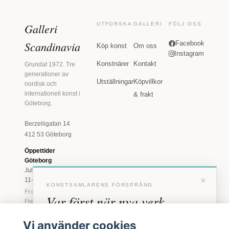
Galleri
UTFORSKA
GALLERI
FÖLJ OSS
Scandinavia
Facebook
Köp konst
Om oss
Instagram
Konstnärer
Kontakt
Grundat 1972. Tre
generationer av
Utställningar
Köpvillkor
nordisk och
internationell konst i
& frakt
Göteborg.
Berzeliigatan 14
412 53 Göteborg
Öppettider
Göteborg
Juli: Tis 11-18 · Lör
×
11-16
KONSTSAMLARENS FÖRSPRÅNG
Fr.o.m. augusti: Tis-
Var först när nya verk
Fre 11-18 · Lör 11-
16
anländer
Vi använder cookies
Marstrand