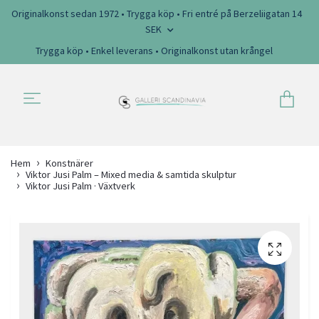
Originalkonst sedan 1972 • Trygga köp • Fri entré på Berzeliigatan 14
SEK
Trygga köp • Enkel leverans • Originalkonst utan krångel
Hem
Konstnärer
Viktor Jusi Palm – Mixed media & samtida skulptur
Viktor Jusi Palm · Växtverk