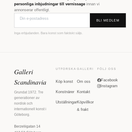
personliga inbjudningar till vernissage
innan vi
annonserar offentligt.
BLI MEDLEM
Inga erbjudanden. Bara konst som faktiskt säljs.
Galleri
UTFORSKA
GALLERI
FÖLJ OSS
Scandinavia
Facebook
Köp konst
Om oss
Instagram
Konstnärer
Kontakt
Grundat 1972. Tre
generationer av
Utställningar
Köpvillkor
nordisk och
internationell konst i
& frakt
Göteborg.
Berzeliigatan 14