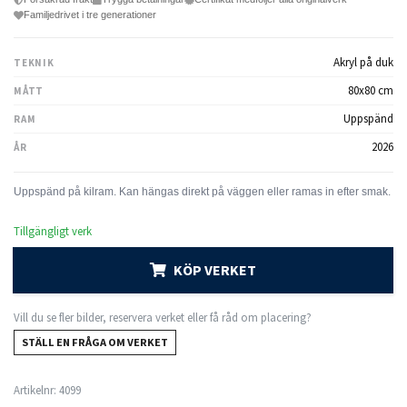
Familjedrivet i tre generationer
Akryl på duk
TEKNIK
80x80 cm
MÅTT
Uppspänd
RAM
2026
ÅR
Tillgängligt verk
KÖP VERKET
Vill du se fler bilder, reservera verket eller få råd om placering?
STÄLL EN FRÅGA OM VERKET
Artikelnr:
4099