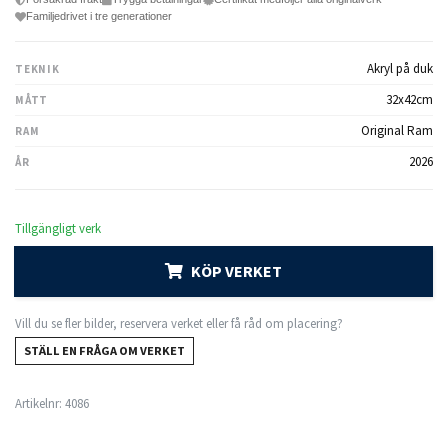
Familjedrivet i tre generationer
Akryl på duk
TEKNIK
32x42cm
MÅTT
Original Ram
RAM
2026
ÅR
Tillgängligt verk
KÖP VERKET
Vill du se fler bilder, reservera verket eller få råd om placering?
STÄLL EN FRÅGA OM VERKET
Artikelnr:
4086