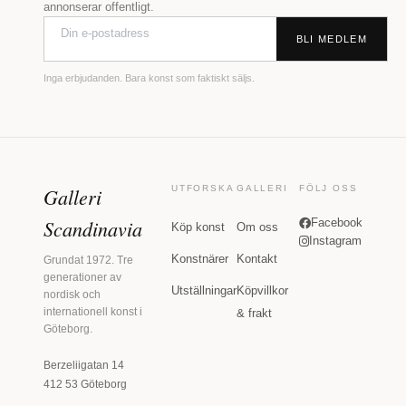
annonserar offentligt.
BLI MEDLEM
Inga erbjudanden. Bara konst som faktiskt säljs.
Galleri
UTFORSKA
GALLERI
FÖLJ OSS
Scandinavia
Facebook
Köp konst
Om oss
Instagram
Konstnärer
Kontakt
Grundat 1972. Tre
generationer av
Utställningar
Köpvillkor
nordisk och
internationell konst i
& frakt
Göteborg.
Berzeliigatan 14
412 53 Göteborg