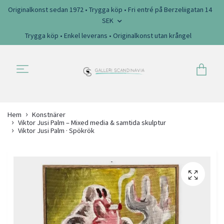
Originalkonst sedan 1972 • Trygga köp • Fri entré på Berzeliigatan 14
SEK
Trygga köp • Enkel leverans • Originalkonst utan krångel
Hem
Konstnärer
Viktor Jusi Palm – Mixed media & samtida skulptur
Viktor Jusi Palm · Spökrök