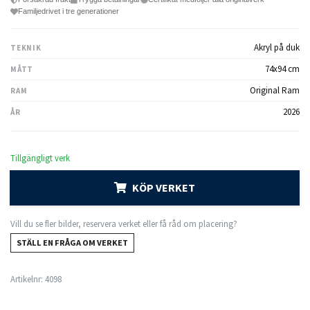
Familjedrivet i tre generationer
Akryl på duk
TEKNIK
74x94 cm
MÅTT
Original Ram
RAM
2026
ÅR
Tillgängligt verk
KÖP VERKET
Vill du se fler bilder, reservera verket eller få råd om placering?
STÄLL EN FRÅGA OM VERKET
Artikelnr:
4098