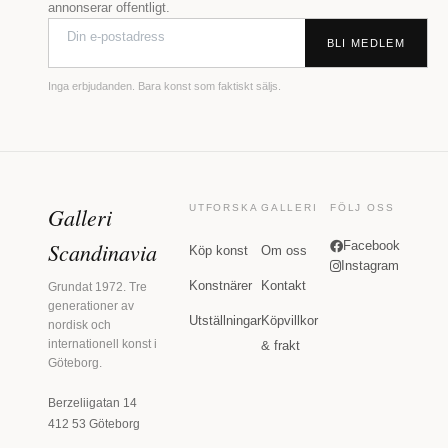
annonserar offentligt.
BLI MEDLEM
Inga erbjudanden. Bara konst som faktiskt säljs.
Galleri
UTFORSKA
GALLERI
FÖLJ OSS
Scandinavia
Facebook
Köp konst
Om oss
Instagram
Konstnärer
Kontakt
Grundat 1972. Tre
generationer av
Utställningar
Köpvillkor
nordisk och
internationell konst i
& frakt
Göteborg.
Berzeliigatan 14
412 53 Göteborg