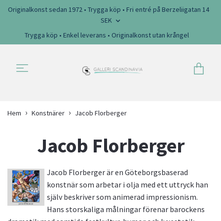
Originalkonst sedan 1972 • Trygga köp • Fri entré på Berzeliigatan 14
SEK
Trygga köp • Enkel leverans • Originalkonst utan krångel
Hem
Konstnärer
Jacob Florberger
Jacob Florberger
Jacob Florberger är en Göteborgsbaserad
konstnär som arbetar i olja med ett uttryck han
själv beskriver som animerad impressionism.
Hans storskaliga målningar förenar barockens