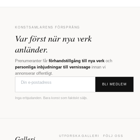
KONSTSAMLARENS FÖRSPRÅNG
Var först när nya verk
anländer.
Prenumeranter får
förhandstillgång till nya verk
och
personliga inbjudningar till vernissage
innan vi
annonserar offentligt.
BLI MEDLEM
Inga erbjudanden. Bara konst som faktiskt säljs.
Galleri
UTFORSKA
GALLERI
FÖLJ OSS