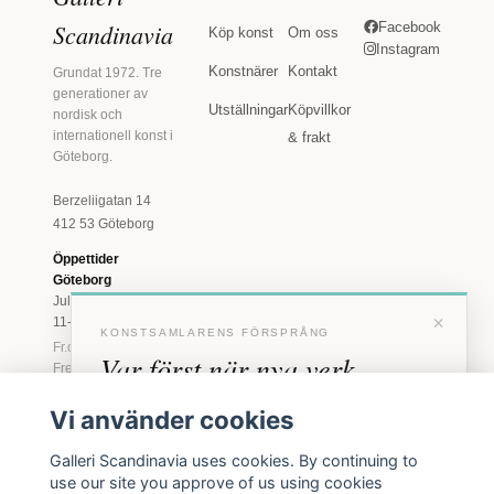
Scandinavia
Facebook
Köp konst
Om oss
Instagram
Konstnärer
Kontakt
Grundat 1972. Tre
generationer av
Utställningar
Köpvillkor
nordisk och
internationell konst i
& frakt
Göteborg.
Berzeliigatan 14
412 53 Göteborg
Öppettider
Göteborg
Juli: Tis 11-18 · Lör
×
11-16
KONSTSAMLARENS FÖRSPRÅNG
Fr.o.m. augusti: Tis-
Var först när nya verk
Fre 11-18 · Lör 11-
16
anländer
Vi använder cookies
Marstrand
Förhandstillgång till nya verk och personliga
23 juni - 16 augusti
Galleri Scandinavia uses cookies. By continuing to
inbjudningar till vernissage, innan vi annonserar
2026
use our site you approve of us using cookies
Tis-Fre 11-18 ·
offentligt.