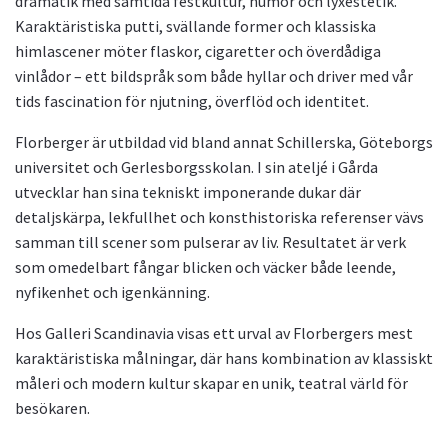
dramatik med samtida festkultur, humor och lyxestetik.
Karaktäristiska putti, svällande former och klassiska
himlascener möter flaskor, cigaretter och överdådiga
vinlådor – ett bildspråk som både hyllar och driver med vår
tids fascination för njutning, överflöd och identitet.
Florberger är utbildad vid bland annat Schillerska, Göteborgs
universitet och Gerlesborgsskolan. I sin ateljé i Gårda
utvecklar han sina tekniskt imponerande dukar där
detaljskärpa, lekfullhet och konsthistoriska referenser vävs
samman till scener som pulserar av liv. Resultatet är verk
som omedelbart fångar blicken och väcker både leende,
nyfikenhet och igenkänning.
Hos Galleri Scandinavia visas ett urval av Florbergers mest
karaktäristiska målningar, där hans kombination av klassiskt
måleri och modern kultur skapar en unik, teatral värld för
besökaren.