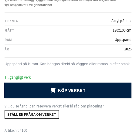
Familjedrivet i tre generationer
Akryl på duk
TEKNIK
120x100 cm
MÅTT
Uppspänd
RAM
2026
ÅR
Tillgängligt verk
KÖP VERKET
Vill du se fler bilder, reservera verket eller få råd om placering?
STÄLL EN FRÅGA OM VERKET
Artikelnr:
4100