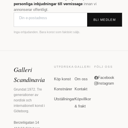
personliga inbjudningar till vernissage
innan vi
annonserar offentligt.
BLI MEDLEM
Inga erbjudanden. Bara konst som faktiskt säljs.
Galleri
UTFORSKA
GALLERI
FÖLJ OSS
Scandinavia
Facebook
Köp konst
Om oss
Instagram
Konstnärer
Kontakt
Grundat 1972. Tre
generationer av
Utställningar
Köpvillkor
nordisk och
internationell konst i
& frakt
Göteborg.
Berzeliigatan 14