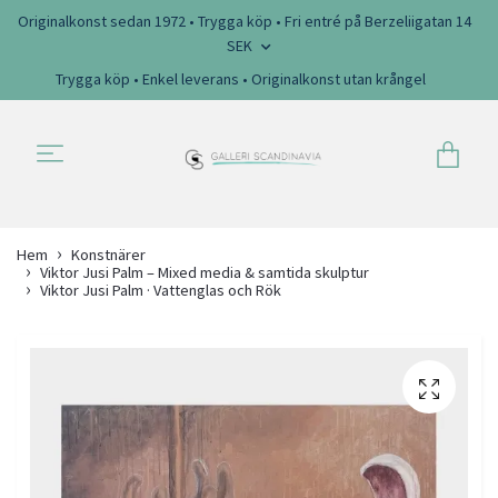
Originalkonst sedan 1972 • Trygga köp • Fri entré på Berzeliigatan 14
SEK
Trygga köp • Enkel leverans • Originalkonst utan krångel
Hem
Konstnärer
Viktor Jusi Palm – Mixed media & samtida skulptur
Viktor Jusi Palm · Vattenglas och Rök