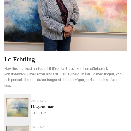
Lo Fehrling
Hav, ljus och kustlandskap i tidlös olja. Uppvuxen i en göteborgsk
konstnärsfamilj med rötter ända till Carl Kylberg, målar Lo med fingrar, kniv
och pensel. Hennes dukar fångar stillheten i vågor, horisont och skiftande
ljus.
ORIGINAL
Högsommar
39 000 kr
ORIGINAL