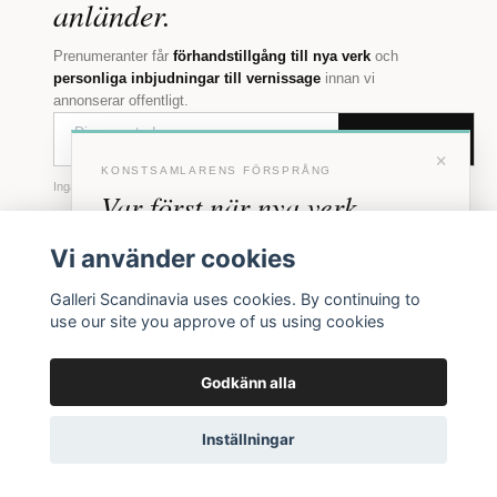
anländer.
Prenumeranter får
förhandstillgång till nya verk
och
personliga inbjudningar till vernissage
innan vi
annonserar offentligt.
BLI MEDLEM
×
KONSTSAMLARENS FÖRSPRÅNG
Inga erbjudanden. Bara konst som faktiskt säljs.
Var först när nya verk
anländer
Vi använder cookies
Förhandstillgång till nya verk och personliga
Galleri Scandinavia uses cookies. By continuing to
inbjudningar till vernissage, innan vi annonserar
use our site you approve of us using cookies
Galleri
UTFORSKA
GALLERI
FÖLJ OSS
offentligt.
Scandinavia
Facebook
Köp konst
Om oss
Godkänn alla
BLI MEDLEM
Instagram
Konstnärer
Kontakt
Grundat 1972. Tre
generationer av
Inga erbjudanden. Bara konst som faktiskt säljs.
Inställningar
Utställningar
Köpvillkor
nordisk och
internationell konst i
& frakt
Göteborg.