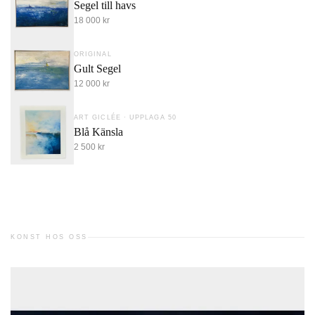
Segel till havs
18 000 kr
ORIGINAL
Gult Segel
12 000 kr
ART GICLÉE · UPPLAGA 50
Blå Känsla
2 500 kr
KONST HOS OSS