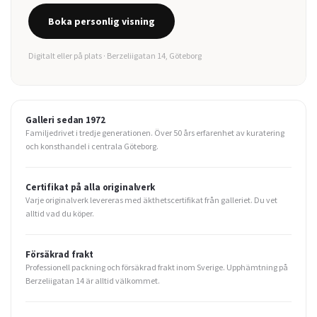
Boka personlig visning
Digitalt eller på plats · Berzeliigatan 14, Göteborg
Galleri sedan 1972
Familjedrivet i tredje generationen. Över 50 års erfarenhet av kuratering
och konsthandel i centrala Göteborg.
Certifikat på alla originalverk
Varje originalverk levereras med äkthetscertifikat från galleriet. Du vet
alltid vad du köper.
Försäkrad frakt
Professionell packning och försäkrad frakt inom Sverige. Upphämtning på
Berzeliigatan 14 är alltid välkommet.