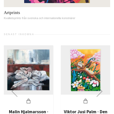
Artprints
Kvalitetsprints från svenska och internationella konstnärer
SENAST INKOMNA
Lo Fehrli
2 5
almarsson ·
Viktor Jusi Palm · Den