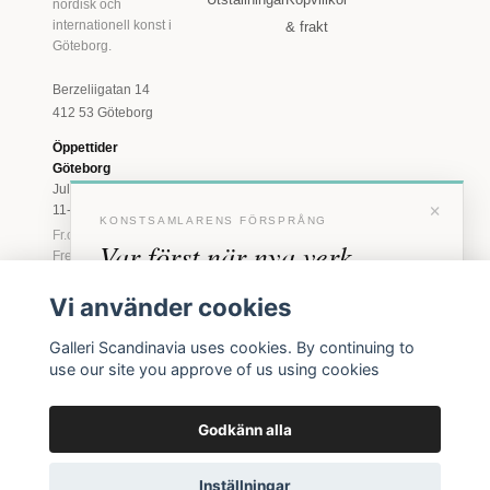
nordisk och
internationell konst i
& frakt
Göteborg.
Berzeliigatan 14
412 53 Göteborg
Öppettider
Göteborg
Juli: Tis 11-18 · Lör
×
11-16
KONSTSAMLARENS FÖRSPRÅNG
Fr.o.m. augusti: Tis-
Var först när nya verk
Fre 11-18 · Lör 11-
16
anländer
Vi använder cookies
Marstrand
Förhandstillgång till nya verk och personliga
23 juni - 16 augusti
Galleri Scandinavia uses cookies. By continuing to
inbjudningar till vernissage, innan vi annonserar
2026
use our site you approve of us using cookies
Tis-Fre 11-18 ·
offentligt.
Lör-Sön 12-16
Godkänn alla
BLI MEDLEM
© 2026 Galleri Scandinavia AB · Org.nr 556961-2129
Inga erbjudanden. Bara konst som faktiskt säljs.
Inställningar