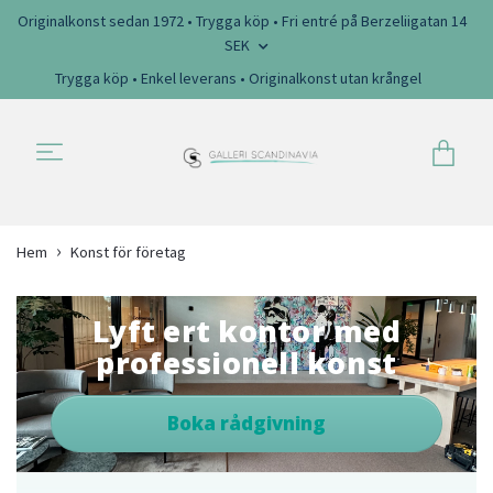
Originalkonst sedan 1972 • Trygga köp • Fri entré på Berzeliigatan 14
SEK
Trygga köp • Enkel leverans • Originalkonst utan krångel
Hem
Konst för företag
Lyft ert kontor med
professionell konst
Boka rådgivning