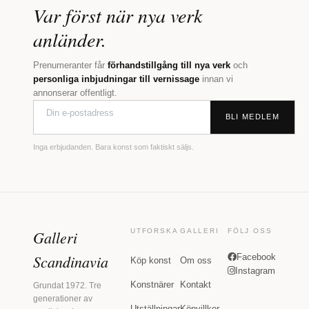
Var först när nya verk
anländer.
Prenumeranter får
förhandstillgång till nya verk
och
personliga inbjudningar till vernissage
innan vi
annonserar offentligt.
BLI MEDLEM
Inga erbjudanden. Bara konst som faktiskt säljs.
Galleri
UTFORSKA
GALLERI
FÖLJ OSS
Scandinavia
Facebook
Köp konst
Om oss
Instagram
Konstnärer
Kontakt
Grundat 1972. Tre
generationer av
Utställningar
Köpvillkor