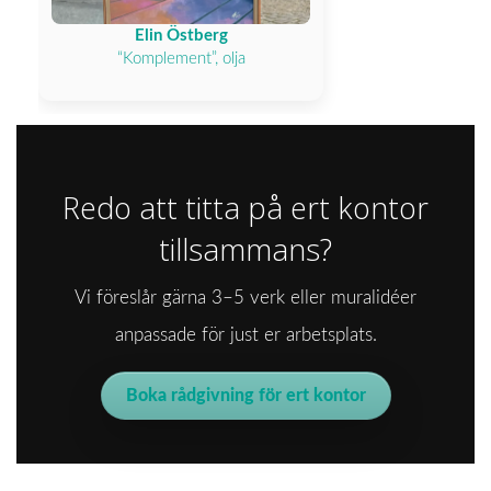
Elin Östberg
“Komplement”, olja
Redo att titta på ert kontor
tillsammans?
Vi föreslår gärna 3–5 verk eller muralidéer
anpassade för just er arbetsplats.
Boka rådgivning för ert kontor