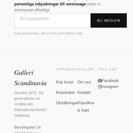
personliga inbjudningar till vernissage
innan vi
annonserar offentligt.
BLI MEDLEM
Inga erbjudanden. Bara konst som faktiskt säljs.
Galleri
UTFORSKA
GALLERI
FÖLJ OSS
Scandinavia
Facebook
Köp konst
Om oss
Instagram
Konstnärer
Kontakt
Grundat 1972. Tre
generationer av
Utställningar
Köpvillkor
nordisk och
internationell konst i
& frakt
Göteborg.
Berzeliigatan 14