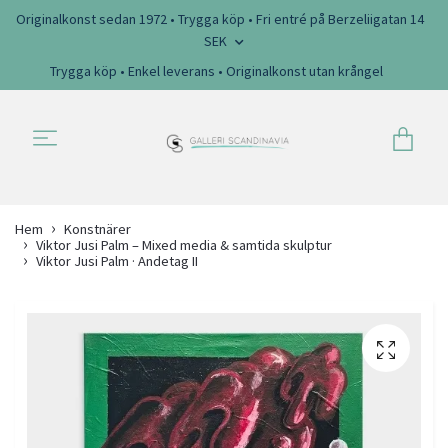
Originalkonst sedan 1972 • Trygga köp • Fri entré på Berzeliigatan 14
SEK
Trygga köp • Enkel leverans • Originalkonst utan krångel
Hem
Konstnärer
Viktor Jusi Palm – Mixed media & samtida skulptur
Viktor Jusi Palm · Andetag II