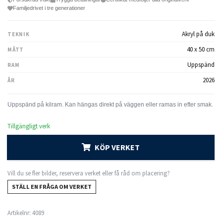
Familjedrivet i tre generationer
Akryl på duk
TEKNIK
40 x 50 cm
MÅTT
Uppspänd
RAM
2026
ÅR
Tillgängligt verk
KÖP VERKET
Vill du se fler bilder, reservera verket eller få råd om placering?
STÄLL EN FRÅGA OM VERKET
Artikelnr:
4089