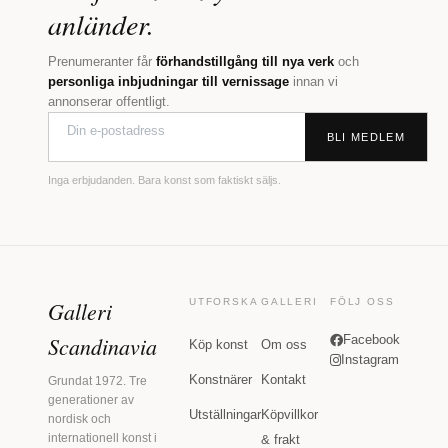
anländer.
Prenumeranter får
förhandstillgång till nya verk
och
personliga inbjudningar till vernissage
innan vi
annonserar offentligt.
BLI MEDLEM
Inga erbjudanden. Bara konst som faktiskt säljs.
Galleri
UTFORSKA
GALLERI
FÖLJ OSS
Scandinavia
Facebook
Köp konst
Om oss
Instagram
Konstnärer
Kontakt
Grundat 1972. Tre
generationer av
Utställningar
Köpvillkor
nordisk och
internationell konst i
& frakt