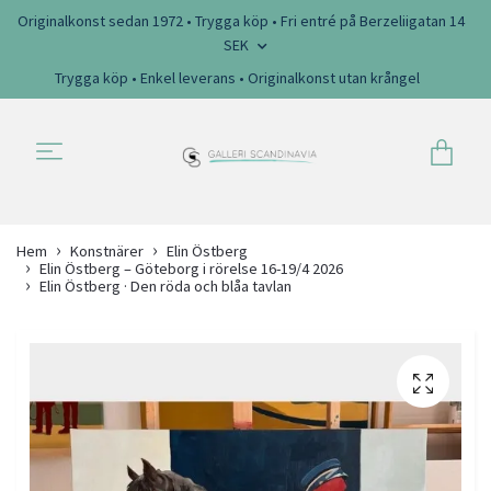
Originalkonst sedan 1972 • Trygga köp • Fri entré på Berzeliigatan 14
SEK
Trygga köp • Enkel leverans • Originalkonst utan krångel
Hem
Konstnärer
Elin Östberg
Elin Östberg – Göteborg i rörelse 16-19/4 2026
Elin Östberg · Den röda och blåa tavlan