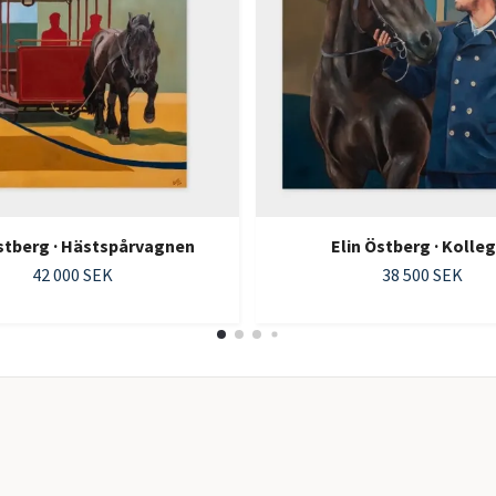
Östberg · Hästspårvagnen
Elin Östberg · Kolle
42 000 SEK
38 500 SEK