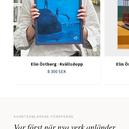
Elin Östberg · Kvällsdopp
Elin 
8 300 SEK
KONSTSAMLARENS FÖRSPRÅNG
Var först när nya verk anländer.