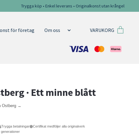
Trygga köp • Enkel leverans • Originalkonst utan krångel
VARUKORG
onst för företag
Om oss
stberg · Ett minne blått
in Ostberg →
Trygga betalningar
Certifikat medföljer alla originalverk
e generationer