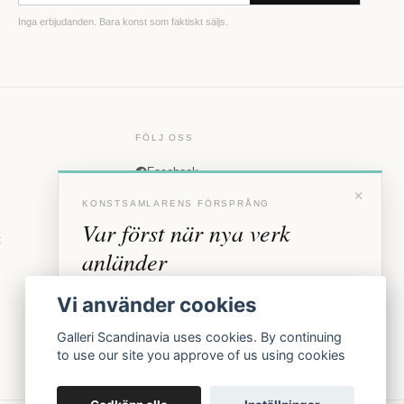
Inga erbjudanden. Bara konst som faktiskt säljs.
FÖLJ OSS
Facebook
×
Instagram
KONSTSAMLARENS FÖRSPRÅNG
Var först när nya verk
t
anländer
Förhandstillgång till nya verk och personliga
Vi använder cookies
inbjudningar till vernissage, innan vi annonserar
offentligt.
Galleri Scandinavia uses cookies. By continuing
to use our site you approve of us using cookies
BLI MEDLEM