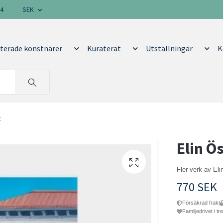
14
SEK
terade konstnärer
Kuraterat
Utställningar
K
t
Elin Ö
Fler verk av El
770 SEK
Försäkrad frakt
Familjedrivet i tr