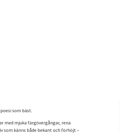
spoesi som bäst.
etar med mjuka färgövergångar, rena
tiv som känns både bekant och förhöjt –