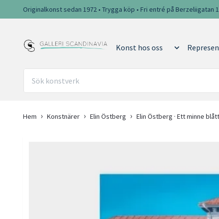
Originalkonst sedan 1972 • Trygga köp • Fri entré på Berzeliigatan 
Konst hos oss
Represen
Hem
Konstnärer
Elin Östberg
Elin Östberg · Ett minne blåt