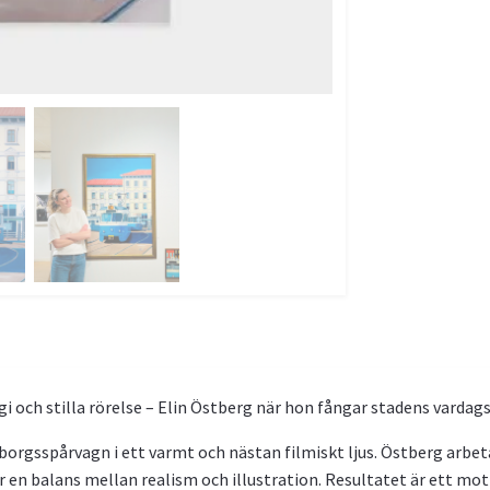
gi och stilla rörelse – Elin Östberg när hon fångar stadens vardag
eborgsspårvagn i ett varmt och nästan filmiskt ljus. Östberg arb
r en balans mellan realism och illustration. Resultatet är ett mo