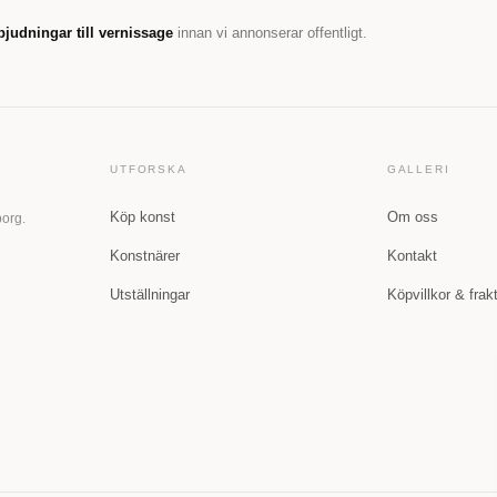
bjudningar till vernissage
innan vi annonserar offentligt.
UTFORSKA
GALLERI
Köp konst
Om oss
borg.
Konstnärer
Kontakt
Utställningar
Köpvillkor & frak