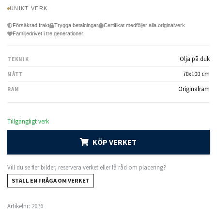
UNIKT VERK
Försäkrad frakt
Trygga betalningar
Certifikat medföljer alla originalverk
Familjedrivet i tre generationer
Olja på duk
TEKNIK
70x100 cm
MÅTT
Originalram
RAM
Tillgängligt verk
KÖP VERKET
Vill du se fler bilder, reservera verket eller få råd om placering?
STÄLL EN FRÅGA OM VERKET
Artikelnr:
2076