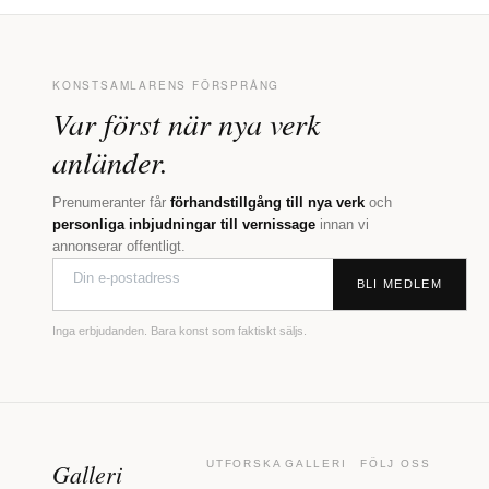
KONSTSAMLARENS FÖRSPRÅNG
Var först när nya verk
anländer.
Prenumeranter får
förhandstillgång till nya verk
och
personliga inbjudningar till vernissage
innan vi
annonserar offentligt.
BLI MEDLEM
Inga erbjudanden. Bara konst som faktiskt säljs.
Galleri
UTFORSKA
GALLERI
FÖLJ OSS