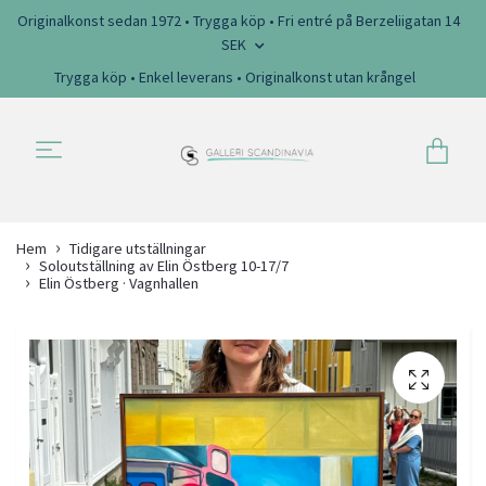
Originalkonst sedan 1972 • Trygga köp • Fri entré på Berzeliigatan 14
SEK
Trygga köp • Enkel leverans • Originalkonst utan krångel
Hem
Tidigare utställningar
Soloutställning av Elin Östberg 10-17/7
Elin Östberg · Vagnhallen