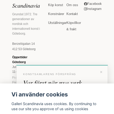
Scandinavia
Facebook
Köp konst
Om oss
Instagram
Konstnärer
Kontakt
Grundat 1972. Tre
generationer av
Utställningar
Köpvillkor
nordisk och
internationell konst i
& frakt
Göteborg.
Berzeliigatan 14
412 53 Göteborg
Öppettider
Göteborg
Juli: Tis 11-18 · Lör
×
11-16
KONSTSAMLARENS FÖRSPRÅNG
Fr.o.m. augusti: Tis-
Var först när nya verk
Fre 11-18 · Lör 11-
16
anländer
Vi använder cookies
Marstrand
Förhandstillgång till nya verk och personliga
23 juni - 16 augusti
Galleri Scandinavia uses cookies. By continuing to
inbjudningar till vernissage, innan vi annonserar
2026
use our site you approve of us using cookies
offentligt.
Tis-Fre 11-18 ·