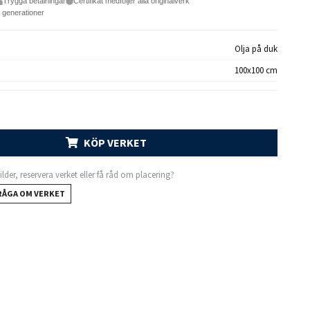
Trygga betalningar
Certifikat medföljer alla originalverk
e generationer
Olja på duk
100x100 cm
KÖP VERKET
 bilder, reservera verket eller få råd om placering?
RÅGA OM VERKET