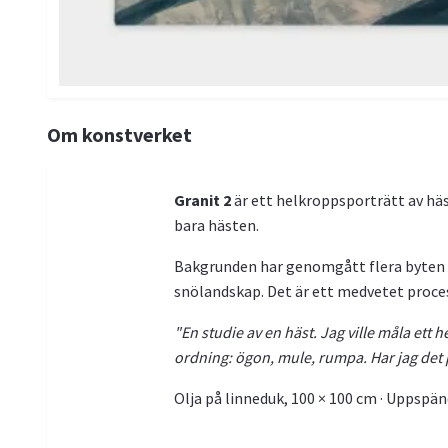
Om konstverket
Granit 2
är ett helkroppsporträtt av häs
bara hästen.
Bakgrunden har genomgått flera byten in
snölandskap. Det är ett medvetet process
"En studie av en häst. Jag ville måla ett h
ordning: ögon, mule, rumpa. Har jag det på
Olja på linneduk, 100 × 100 cm · Uppspän