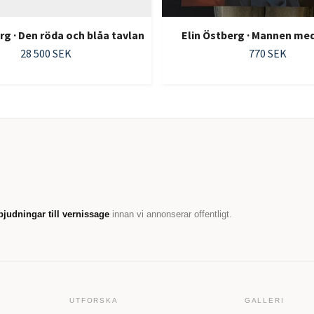
rg · Den röda och blåa tavlan
Elin Östberg · Mannen me
28 500 SEK
770 SEK
bjudningar till vernissage
innan vi annonserar offentligt.
UTFORSKA
GALLERI