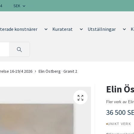
14
SEK
terade konstnärer
Kuraterat
Utställningar
K
relse 16-19/4 2026
Elin Östberg · Granit 2
Elin Ös
Fler verk av El
36 500 S
UNIKT VERK