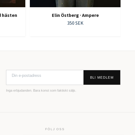
d hästen
Elin Östberg · Ampere
350 SEK
BLI MEDLEM
Inga erbjudanden. Bara konst som faktiskt säljs.
FÖLJ OSS