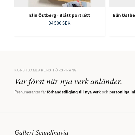
Elin Östberg · Blått porträtt
Elin Östbe
34 500 SEK
KONSTSAMLARENS FÖRSPRÅNG
Var först när nya verk anländer.
Prenumeranter får
förhandstillgång till nya verk
och
personliga in
Galleri Scandinavia