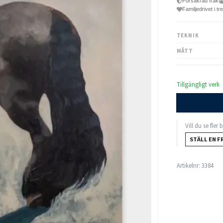
Försäkrad frakt
Familjedrivet i tr
TEKNIK
MÅTT
Tillgängligt verk
Vill du se fler
STÄLL EN F
Artikelnr:
3384