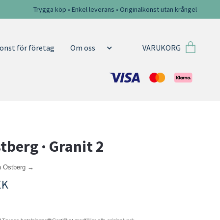
Trygga köp • Enkel leverans • Originalkonst utan krångel
VARUKORG
onst för företag
Om oss
tberg · Granit 2
in Ostberg →
EK