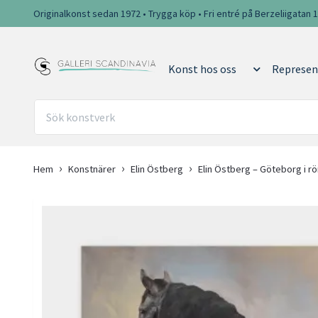
Originalkonst sedan 1972 • Trygga köp • Fri entré på Berzeliigatan 
Konst hos oss
Represen
Hem
Konstnärer
Elin Östberg
Elin Östberg – Göteborg i rö