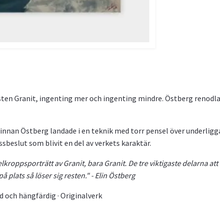
ten Granit, ingenting mer och ingenting mindre. Östberg renodlar
nan Östberg landade i en teknik med torr pensel över underliggan
beslut som blivit en del av verkets karaktär.
elkroppsporträtt av Granit, bara Granit. De tre viktigaste delarna att f
 plats så löser sig resten." - Elin Östberg
d och hängfärdig · Originalverk