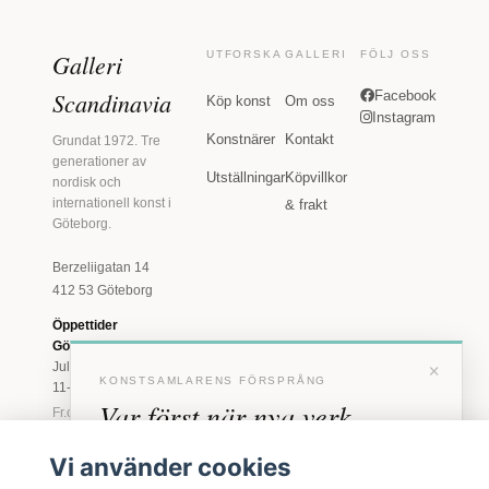
Galleri
UTFORSKA
GALLERI
FÖLJ OSS
Scandinavia
Facebook
Köp konst
Om oss
Instagram
Konstnärer
Kontakt
Grundat 1972. Tre
generationer av
Utställningar
Köpvillkor
nordisk och
internationell konst i
& frakt
Göteborg.
Berzeliigatan 14
412 53 Göteborg
Öppettider
Göteborg
×
Juli: Tis 11-18 · Lör
KONSTSAMLARENS FÖRSPRÅNG
11-16
Var först när nya verk
Fr.o.m. augusti: Tis-
Fre 11-18 · Lör 11-
anländer
16
Vi använder cookies
Marstrand