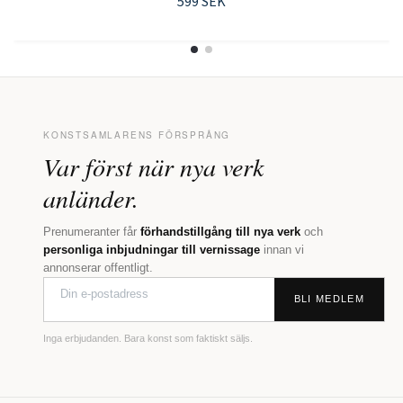
599 SEK
KONSTSAMLARENS FÖRSPRÅNG
Var först när nya verk
anländer.
Prenumeranter får
förhandstillgång till nya verk
och
personliga inbjudningar till vernissage
innan vi
annonserar offentligt.
BLI MEDLEM
Inga erbjudanden. Bara konst som faktiskt säljs.