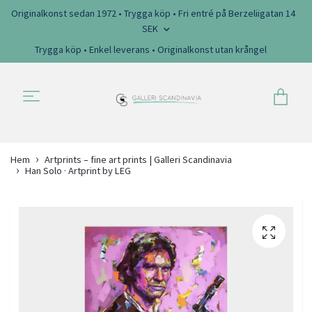
Originalkonst sedan 1972 • Trygga köp • Fri entré på Berzeliigatan 14
SEK
Trygga köp • Enkel leverans • Originalkonst utan krångel
Hem
Artprints – fine art prints | Galleri Scandinavia
Han Solo · Artprint by LEG