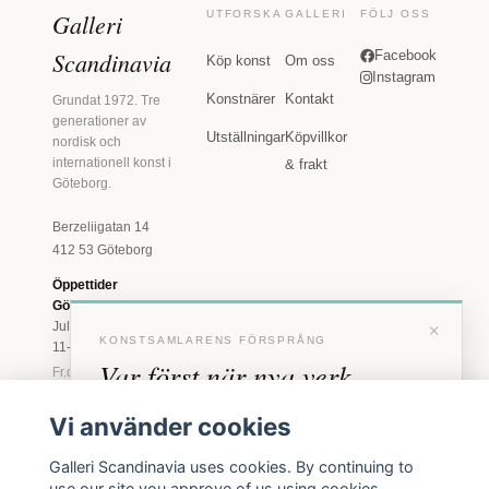
Galleri
UTFORSKA
GALLERI
FÖLJ OSS
Scandinavia
Facebook
Köp konst
Om oss
Instagram
Konstnärer
Kontakt
Grundat 1972. Tre
generationer av
Utställningar
Köpvillkor
nordisk och
internationell konst i
& frakt
Göteborg.
Berzeliigatan 14
412 53 Göteborg
Öppettider
Göteborg
×
Juli: Tis 11-18 · Lör
KONSTSAMLARENS FÖRSPRÅNG
11-16
Var först när nya verk
Fr.o.m. augusti: Tis-
Fre 11-18 · Lör 11-
anländer
16
Vi använder cookies
Marstrand
Förhandstillgång till nya verk och personliga
Galleri Scandinavia uses cookies. By continuing to
23 juni - 16 augusti
inbjudningar till vernissage, innan vi annonserar
use our site you approve of us using cookies