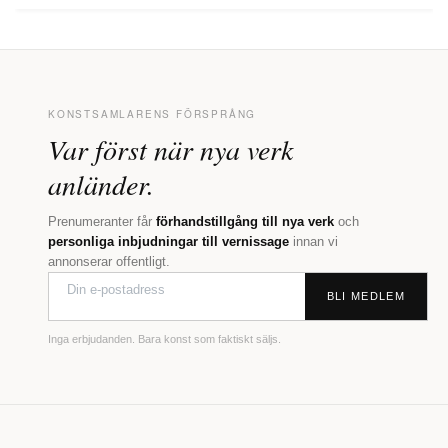
KONSTSAMLARENS FÖRSPRÅNG
Var först när nya verk
anländer.
Prenumeranter får
förhandstillgång till nya verk
och
personliga inbjudningar till vernissage
innan vi
annonserar offentligt.
BLI MEDLEM
Inga erbjudanden. Bara konst som faktiskt säljs.