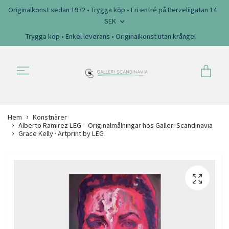
Originalkonst sedan 1972 • Trygga köp • Fri entré på Berzeliigatan 14
SEK
Trygga köp • Enkel leverans • Originalkonst utan krångel
Hem
Konstnärer
Alberto Ramirez LEG – Originalmålningar hos Galleri Scandinavia
Grace Kelly · Artprint by LEG