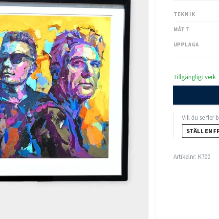
TEKNIK
MÅTT
UPPLAGA
Tillgängligt verk
Vill du se fler
STÄLL EN F
Artikelnr:
K700