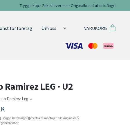
Trygga köp • Enkel leverans • Originalkonst utan krångel
VARUKORG
onst för företag
Om oss
o Ramirez LEG · U2
berto Ramirez Leg →
EK
Trygga betalningar
Certifikat medföljer alla originalverk
e generationer