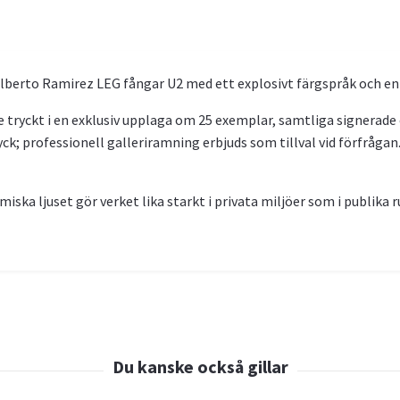
Alberto Ramirez LEG fångar U2 med ett explosivt färgspråk och en 
e tryckt i en exklusiv upplaga om 25 exemplar, samtliga signerade
tryck; professionell galleriramning erbjuds som tillval vid förfråga
iska ljuset gör verket lika starkt i privata miljöer som i publika 