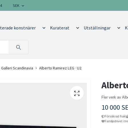
14
SEK
terade konstnärer
Kuraterat
Utställningar
K
 Galleri Scandinavia
Alberto Ramirez LEG · U2
Albert
Fler verk av Al
10 000 S
Försäkrad frakt
Familjedrivet i tr