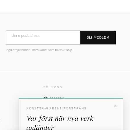
BLI MEDLEM
Inga erbjudanden. Bara konst som faktiskt säljs.
FÖLJ OSS
Facebook
×
Instagram
KONSTSAMLARENS FÖRSPRÅNG
Var först när nya verk
t
anländer