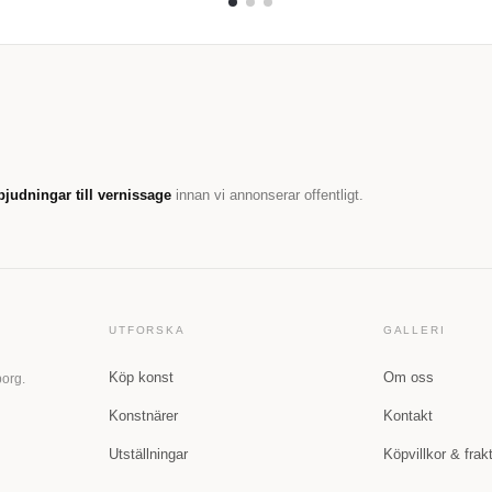
bjudningar till vernissage
innan vi annonserar offentligt.
UTFORSKA
GALLERI
Köp konst
Om oss
borg.
Konstnärer
Kontakt
Utställningar
Köpvillkor & frak