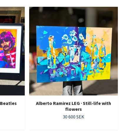
Al
 Beatles
Alberto Ramirez LEG · Still-life with
flowers
30 600 SEK