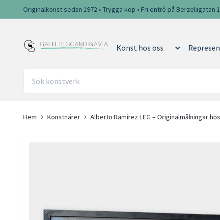
Originalkonst sedan 1972 • Trygga köp • Fri entré på Berzeliigatan 
Konst hos oss
Represen
Hem
Konstnärer
Alberto Ramirez LEG – Originalmålningar hos