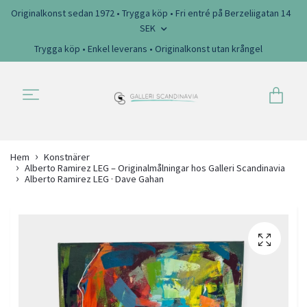
Originalkonst sedan 1972 • Trygga köp • Fri entré på Berzeliigatan 14
SEK
Trygga köp • Enkel leverans • Originalkonst utan krångel
Hem
Konstnärer
Alberto Ramirez LEG – Originalmålningar hos Galleri Scandinavia
Alberto Ramirez LEG · Dave Gahan