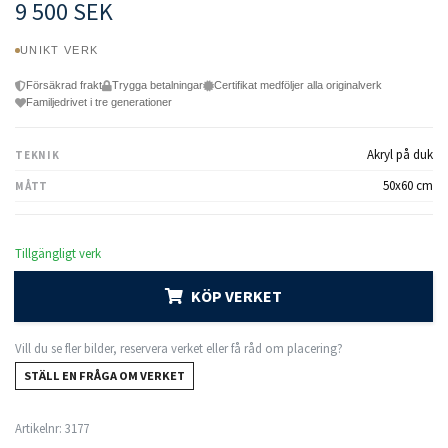
9 500 SEK
UNIKT VERK
Försäkrad frakt
Trygga betalningar
Certifikat medföljer alla originalverk
Familjedrivet i tre generationer
Akryl på duk
TEKNIK
50x60 cm
MÅTT
Tillgängligt verk
KÖP VERKET
Vill du se fler bilder, reservera verket eller få råd om placering?
STÄLL EN FRÅGA OM VERKET
Artikelnr:
3177