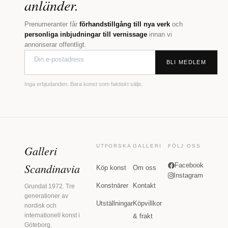
anländer.
Prenumeranter får
förhandstillgång till nya verk
och
personliga inbjudningar till vernissage
innan vi
annonserar offentligt.
BLI MEDLEM
Inga erbjudanden. Bara konst som faktiskt säljs.
Galleri
UTFORSKA
GALLERI
FÖLJ OSS
Scandinavia
Facebook
Köp konst
Om oss
Instagram
Konstnärer
Kontakt
Grundat 1972. Tre
generationer av
Utställningar
Köpvillkor
nordisk och
internationell konst i
& frakt
Göteborg.