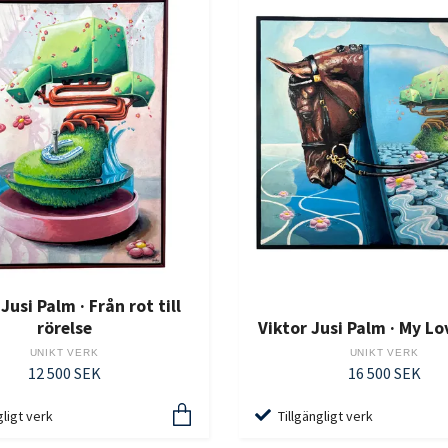
Jusi Palm · Från rot till
rörelse
Viktor Jusi Palm · My Lo
UNIKT VERK
UNIKT VERK
12 500 SEK
16 500 SEK
gligt verk
Tillgängligt verk