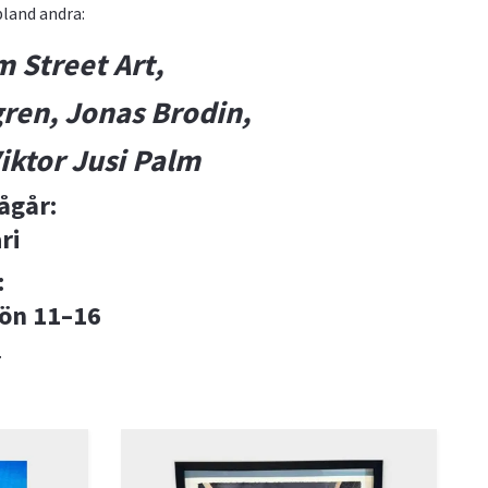
land andra:
om
Street Art,
gren,
Jonas
Brodin,
iktor
Jusi
Palm
ågår:
ri
:
Sön 11–16