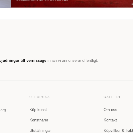
bjudningar till vernissage
innan vi annonserar offentligt.
UTFORSKA
GALLERI
Köp konst
Om oss
borg.
Konstnärer
Kontakt
Utställningar
Köpvillkor & frak