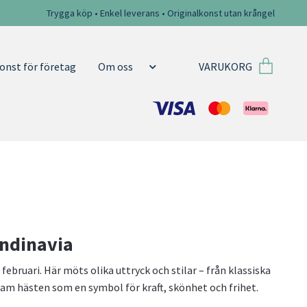
Trygga köp • Enkel leverans • Originalkonst utan krångel
VARUKORG
onst för företag
Om oss
andinavia
ebruari. Här möts olika uttryck och stilar – från klassiska
ram hästen som en symbol för kraft, skönhet och frihet.