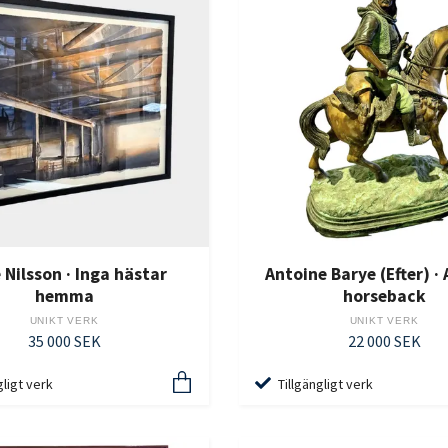
 Nilsson · Inga hästar
Antoine Barye (Efter) ·
hemma
horseback
UNIKT VERK
UNIKT VERK
35 000 SEK
22 000 SEK
gligt verk
Tillgängligt verk