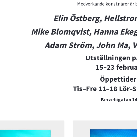
Medverkande konstnärer är b
Elin
Östberg
,
Hellstr
Mike
Blomqvist
,
Hanna
Eke
Adam
Ström
, John
Ma
,
V
Utställningen p
15–23 februa
Öppettider
Tis–Fre 11–18 Lör–
Berzeliigatan 14