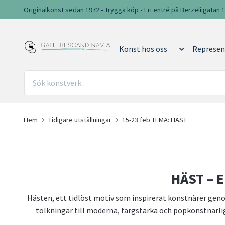
Originalkonst sedan 1972 • Trygga köp • Fri entré på Berzeliigatan 
Konst hos oss
Represen
Hem
Tidigare utställningar
15-23 feb TEMA: HÄST
HÄST – E
Hästen, ett tidlöst motiv som inspirerat konstnärer genom 
tolkningar till moderna, färgstarka och popkonstnärlig