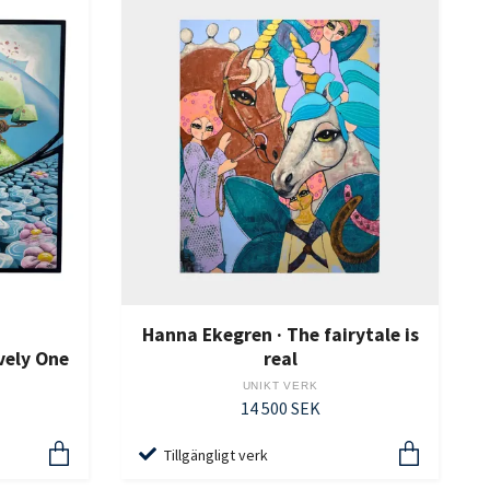
Hanna Ekegren · The fairytale is
vely One
real
UNIKT VERK
14 500 SEK
Tillgängligt verk