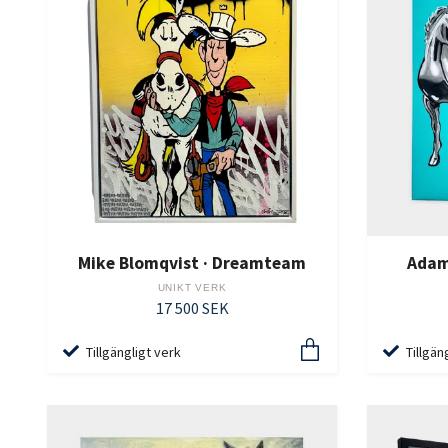
Mike Blomqvist · Dreamteam
Adam
UNIKT VERK
17 500 SEK
Tillgängligt verk
Tillgän