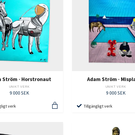
 Ström · Horstronaut
Adam Ström · Mispl
UNIKT VERK
UNIKT VERK
9 000 SEK
9 000 SEK
gligt verk
Tillgängligt verk