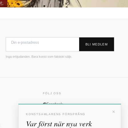
BLI MEDLEM
Inga erbjudanden. Bara konst som faktiskt säljs.
FÖLJ OSS
Facebook
×
Instagram
KONSTSAMLARENS FÖRSPRÅNG
Var först när nya verk
t