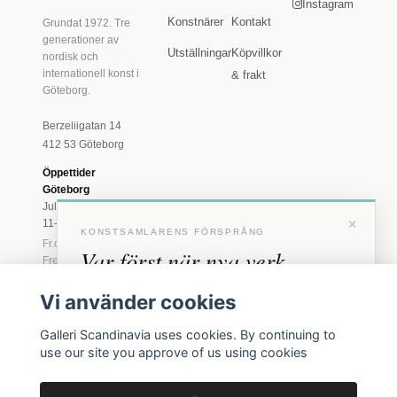
Instagram
Konstnärer
Kontakt
Grundat 1972. Tre
generationer av
Utställningar
Köpvillkor
nordisk och
internationell konst i
& frakt
Göteborg.
Berzeliigatan 14
412 53 Göteborg
Öppettider
Göteborg
Juli: Tis 11-18 · Lör
×
11-16
KONSTSAMLARENS FÖRSPRÅNG
Fr.o.m. augusti: Tis-
Var först när nya verk
Fre 11-18 · Lör 11-
16
anländer
Vi använder cookies
Marstrand
Förhandstillgång till nya verk och personliga
23 juni - 16 augusti
Galleri Scandinavia uses cookies. By continuing to
inbjudningar till vernissage, innan vi annonserar
2026
use our site you approve of us using cookies
Tis-Fre 11-18 ·
offentligt.
Lör-Sön 12-16