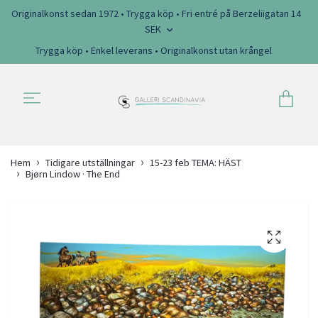
Originalkonst sedan 1972 • Trygga köp • Fri entré på Berzeliigatan 14
SEK
Trygga köp • Enkel leverans • Originalkonst utan krångel
Hem
Tidigare utställningar
15-23 feb TEMA: HÄST
Bjørn Lindow · The End