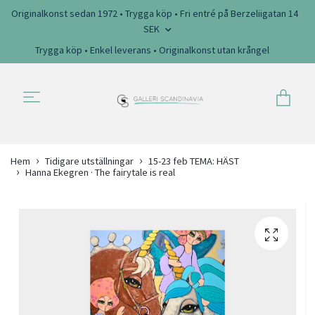
Originalkonst sedan 1972 • Trygga köp • Fri entré på Berzeliigatan 14
SEK
Trygga köp • Enkel leverans • Originalkonst utan krångel
Hem
Tidigare utställningar
15-23 feb TEMA: HÄST
Hanna Ekegren · The fairytale is real