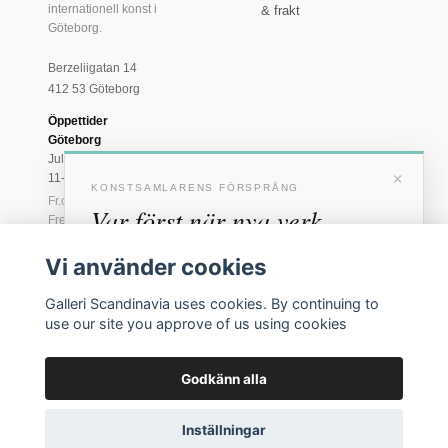
internationell konst i
& frakt
Göteborg.
Berzeliigatan 14
412 53 Göteborg
Öppettider
Göteborg
Juli: Tis 11-18 · Lör
×
11-16
KONSTSAMLARENS FÖRSPRÅNG
Fr.o.m. augusti: Tis-
Var först när nya verk
Fre 11-18 · Lör 11-
16
anländer
Vi använder cookies
Marstrand
Förhandstillgång till nya verk och personliga
23 juni - 16 augusti
Galleri Scandinavia uses cookies. By continuing to
inbjudningar till vernissage, innan vi annonserar
2026
use our site you approve of us using cookies
offentligt.
Tis-Fre 11-18 ·
Lör-Sön 12-16
Godkänn alla
BLI MEDLEM
© 2026 Galleri Scandinavia AB · Org.nr 556961-2129
Inga erbjudanden. Bara konst som faktiskt säljs.
Inställningar
Köpvillkor
Integritetspolicy