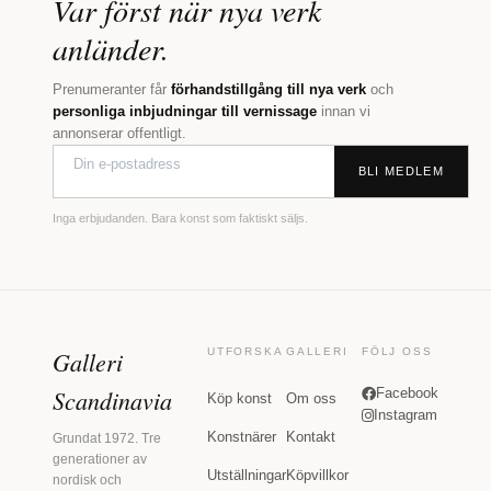
Var först när nya verk
anländer.
Prenumeranter får
förhandstillgång till nya verk
och
personliga inbjudningar till vernissage
innan vi
annonserar offentligt.
BLI MEDLEM
Inga erbjudanden. Bara konst som faktiskt säljs.
Galleri
UTFORSKA
GALLERI
FÖLJ OSS
Scandinavia
Facebook
Köp konst
Om oss
Instagram
Konstnärer
Kontakt
Grundat 1972. Tre
generationer av
Utställningar
Köpvillkor
nordisk och