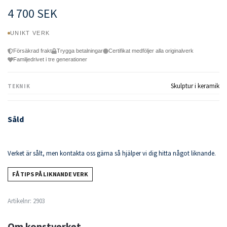
4 700 SEK
UNIKT VERK
Försäkrad frakt
Trygga betalningar
Certifikat medföljer alla originalverk
Familjedrivet i tre generationer
Skulptur i keramik
TEKNIK
Såld
Verket är sålt, men kontakta oss gärna så hjälper vi dig hitta något liknande.
FÅ TIPS PÅ LIKNANDE VERK
Artikelnr:
2903
Om konstverket