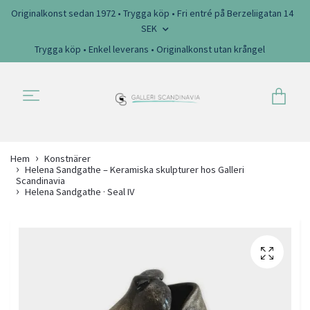
Originalkonst sedan 1972 • Trygga köp • Fri entré på Berzeliigatan 14
SEK
Trygga köp • Enkel leverans • Originalkonst utan krångel
Hem
Konstnärer
Helena Sandgathe – Keramiska skulpturer hos Galleri
Scandinavia
Helena Sandgathe · Seal IV