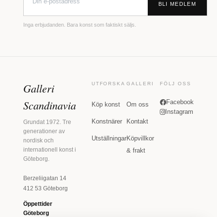
BLI MEDLEM
Inga erbjudanden. Bara konst som faktiskt säljs.
Galleri
UTFORSKA
GALLERI
FÖLJ OSS
Scandinavia
Facebook
Köp konst
Om oss
Instagram
Konstnärer
Kontakt
Grundat 1972. Tre
generationer av
Utställningar
Köpvillkor
nordisk och
internationell konst i
& frakt
Göteborg.
Berzeliigatan 14
412 53 Göteborg
Öppettider
Göteborg