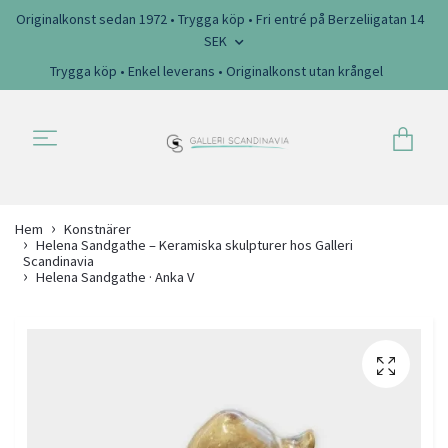
Originalkonst sedan 1972 • Trygga köp • Fri entré på Berzeliigatan 14
SEK
Trygga köp • Enkel leverans • Originalkonst utan krångel
Hem
Konstnärer
Helena Sandgathe – Keramiska skulpturer hos Galleri
Scandinavia
Helena Sandgathe · Anka V