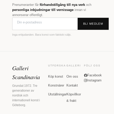
Prenumeranter får
förhandstillgång till nya verk
och
personliga inbjudningar till vernissage
innan vi
annonserar offentligt.
BLI MEDLEM
Inga erbjudanden. Bara konst som faktiskt säljs.
Galleri
UTFORSKA
GALLERI
FÖLJ OSS
Scandinavia
Facebook
Köp konst
Om oss
Instagram
Konstnärer
Kontakt
Grundat 1972. Tre
generationer av
Utställningar
Köpvillkor
nordisk och
internationell konst i
& frakt
Göteborg.