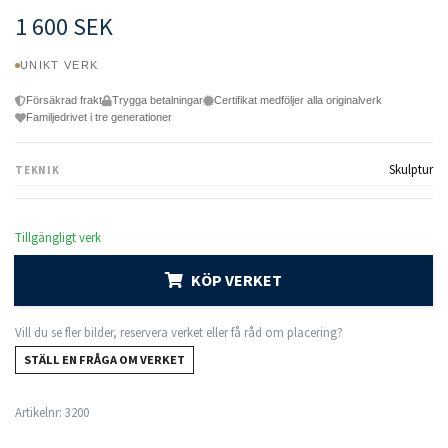
1 600 SEK
UNIKT VERK
Försäkrad frakt
Trygga betalningar
Certifikat medföljer alla originalverk
Familjedrivet i tre generationer
Skulptur
TEKNIK
Tillgängligt verk
KÖP VERKET
Vill du se fler bilder, reservera verket eller få råd om placering?
STÄLL EN FRÅGA OM VERKET
Artikelnr:
3200