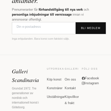
anländer.
Prenumeranter får
förhandstillgång till nya verk
och
personliga inbjudningar till vernissage
innan vi
annonserar offentligt.
BLI MEDLEM
Inga erbjudanden. Bara konst som faktiskt säljs.
Galleri
UTFORSKA
GALLERI
FÖLJ OSS
Scandinavia
Facebook
Köp konst
Om oss
Instagram
Konstnärer
Kontakt
Grundat 1972. Tre
generationer av
Utställningar
Köpvillkor
nordisk och
internationell konst i
& frakt
Göteborg.