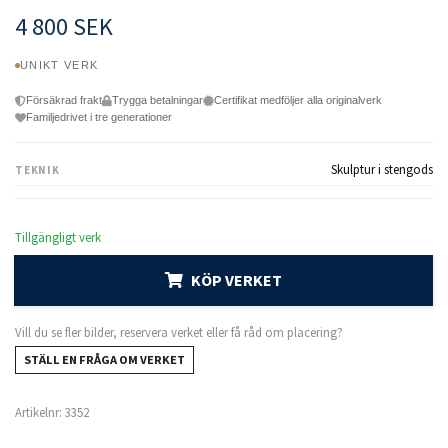
4 800 SEK
UNIKT VERK
Försäkrad frakt
Trygga betalningar
Certifikat medföljer alla originalverk
Familjedrivet i tre generationer
Skulptur i stengods
TEKNIK
Tillgängligt verk
KÖP VERKET
Vill du se fler bilder, reservera verket eller få råd om placering?
STÄLL EN FRÅGA OM VERKET
Artikelnr:
3352