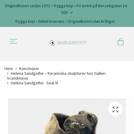
Originalkonst sedan 1972 • Trygga köp • Fri entré på Berzeliigatan 14
SEK
Trygga köp • Enkel leverans • Originalkonst utan krångel
Hem
Konstnärer
Helena Sandgathe – Keramiska skulpturer hos Galleri
Scandinavia
Helena Sandgathe · Seal VI