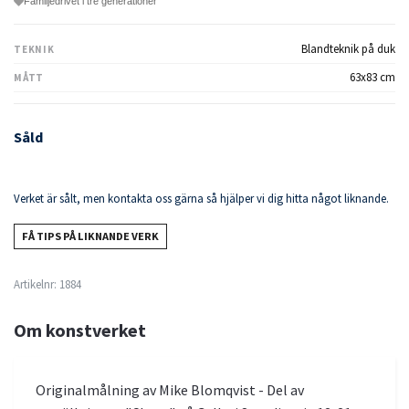
Familjedrivet i tre generationer
Blandteknik på duk
TEKNIK
63x83 cm
MÅTT
Såld
Verket är sålt, men kontakta oss gärna så hjälper vi dig hitta något liknande.
FÅ TIPS PÅ LIKNANDE VERK
Artikelnr:
1884
Om konstverket
Originalmålning av Mike Blomqvist - Del av