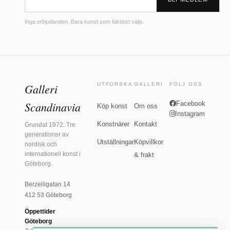
Inga erbjudanden. Bara konst som faktiskt säljs.
Galleri
UTFORSKA
GALLERI
FÖLJ OSS
Scandinavia
Facebook
Köp konst
Om oss
Instagram
Konstnärer
Kontakt
Grundat 1972. Tre
generationer av
Utställningar
Köpvillkor
nordisk och
internationell konst i
& frakt
Göteborg.
Berzeliigatan 14
412 53 Göteborg
Öppettider
Göteborg