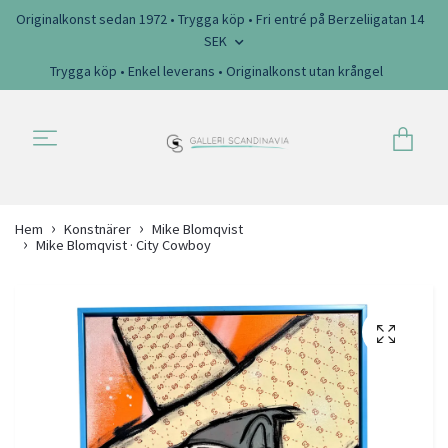
Originalkonst sedan 1972 • Trygga köp • Fri entré på Berzeliigatan 14
SEK
Trygga köp • Enkel leverans • Originalkonst utan krångel
Hem
Konstnärer
Mike Blomqvist
Mike Blomqvist · City Cowboy