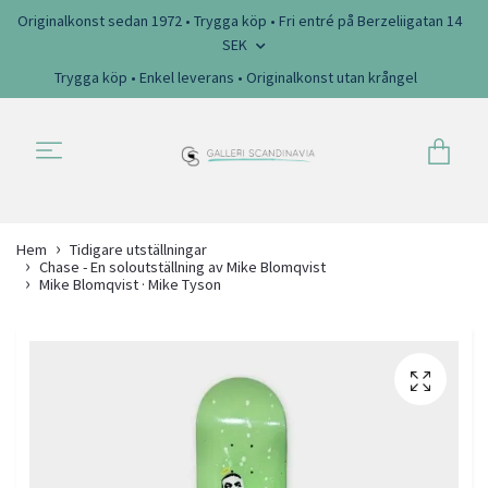
Originalkonst sedan 1972 • Trygga köp • Fri entré på Berzeliigatan 14
SEK
Trygga köp • Enkel leverans • Originalkonst utan krångel
Hem
Tidigare utställningar
Chase - En soloutställning av Mike Blomqvist
Mike Blomqvist · Mike Tyson