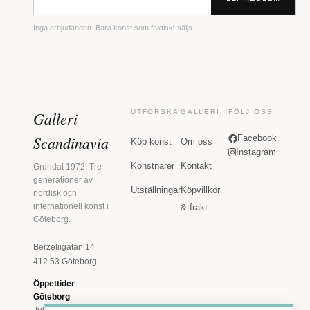
Inga erbjudanden. Bara konst som faktiskt säljs.
Galleri
UTFORSKA
GALLERI
FÖLJ OSS
Scandinavia
Facebook
Köp konst
Om oss
Instagram
Konstnärer
Kontakt
Grundat 1972. Tre
generationer av
Utställningar
Köpvillkor
nordisk och
internationell konst i
& frakt
Göteborg.
Berzeliigatan 14
412 53 Göteborg
Öppettider
Göteborg