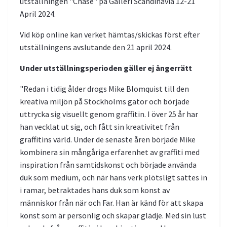
utställningen "Chase" på Galleri Scandinavia 12-21
April 2024.
Vid köp online kan verket hämtas/skickas först efter
utställningens avslutande den 21 april 2024.
Under utställningsperioden gäller ej ångerrätt
"Redan i tidig ålder drogs Mike Blomquist till den
kreativa miljön på Stockholms gator och började
uttrycka sig visuellt genom graffitin. I över 25 år har
han vecklat ut sig, och fått sin kreativitet från
graffitins värld. Under de senaste åren började Mike
kombinera sin mångåriga erfarenhet av graffiti med
inspiration från samtidskonst och började använda
duk som medium, och när hans verk plötsligt sattes in
i ramar, betraktades hans duk som konst av
människor från när och Far. Han är känd för att skapa
konst som är personlig och skapar glädje. Med sin lust