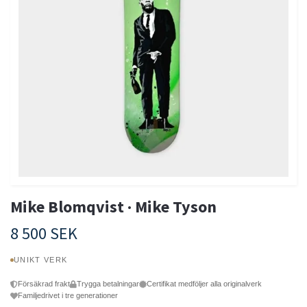
Mike Blomqvist · Mike Tyson
8 500 SEK
UNIKT VERK
Försäkrad frakt
Trygga betalningar
Certifikat medföljer alla originalverk
Familjedrivet i tre generationer