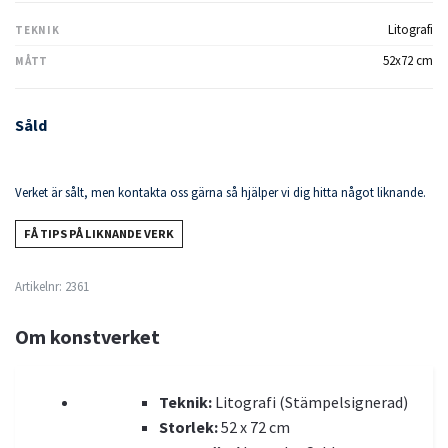
Litografi
TEKNIK
52x72 cm
MÅTT
Såld
Verket är sålt, men kontakta oss gärna så hjälper vi dig hitta något liknande.
FÅ TIPS PÅ LIKNANDE VERK
Artikelnr:
2361
Om konstverket
Teknik:
Litografi (Stämpelsignerad)
Storlek:
52 x 72 cm