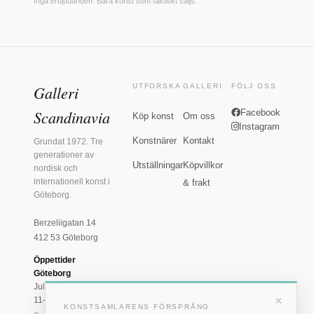
Inga erbjudanden. Bara konst som faktiskt säljs.
Galleri
UTFORSKA
GALLERI
FÖLJ OSS
Scandinavia
Facebook
Köp konst
Om oss
Instagram
Konstnärer
Kontakt
Grundat 1972. Tre
generationer av
Utställningar
Köpvillkor
nordisk och
internationell konst i
& frakt
Göteborg.
Berzeliigatan 14
412 53 Göteborg
Öppettider
Göteborg
Juli: Tis 11-18 · Lör
×
11-16
KONSTSAMLARENS FÖRSPRÅNG