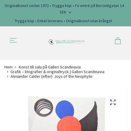
Originalkonst sedan 1972 • Trygga köp • Fri entré på Berzeliigatan 14
SEK
Trygga köp • Enkel leverans • Originalkonst utan krångel
Hem
Konst till salu på Galleri Scandinavia
Grafik – litografier & originaltryck | Galleri Scandinavia
Alexander Calder (efter)· Joys of the Neophyte