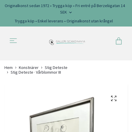
Originalkonst sedan 1972 • Trygga köp • Fri entré på Berzeliigatan 14
SEK
Trygga köp • Enkel leverans • Originalkonst utan krångel
Hem
Konstnärer
Stig Deteste
Stig Deteste · Vårblommor III