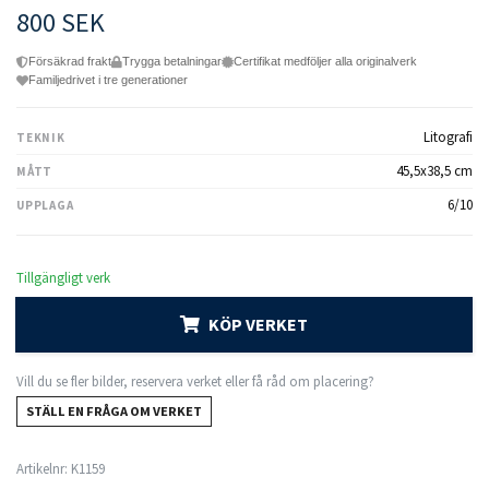
800 SEK
Försäkrad frakt
Trygga betalningar
Certifikat medföljer alla originalverk
Familjedrivet i tre generationer
Litografi
TEKNIK
45,5x38,5 cm
MÅTT
6/10
UPPLAGA
Tillgängligt verk
KÖP VERKET
Vill du se fler bilder, reservera verket eller få råd om placering?
STÄLL EN FRÅGA OM VERKET
Artikelnr:
K1159