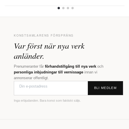
KONSTSAMLARENS FÖRSPRÅNG
Var först när nya verk
anländer.
Prenumeranter får
förhandstillgång till nya verk
och
personliga inbjudningar till vernissage
innan vi
annonserar offentligt.
BLI MEDLEM
Inga erbjudanden. Bara konst som faktiskt säljs.