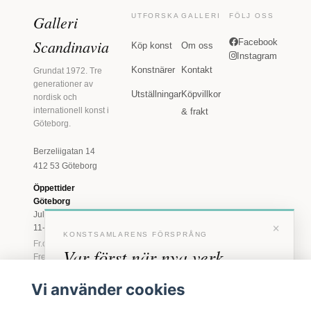
Galleri
UTFORSKA
GALLERI
FÖLJ OSS
Scandinavia
Facebook
Köp konst
Om oss
Instagram
Konstnärer
Kontakt
Grundat 1972. Tre
generationer av
Utställningar
Köpvillkor
nordisk och
internationell konst i
& frakt
Göteborg.
Berzeliigatan 14
412 53 Göteborg
Öppettider
Göteborg
Juli: Tis 11-18 · Lör
×
11-16
KONSTSAMLARENS FÖRSPRÅNG
Fr.o.m. augusti: Tis-
Var först när nya verk
Fre 11-18 · Lör 11-
16
anländer
Vi använder cookies
Marstrand
Förhandstillgång till nya verk och personliga
23 juni - 16 augusti