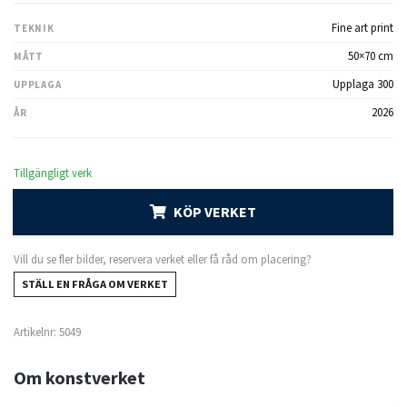
Fine art print
TEKNIK
50×70 cm
MÅTT
Upplaga 300
UPPLAGA
2026
ÅR
Tillgängligt verk
KÖP VERKET
Vill du se fler bilder, reservera verket eller få råd om placering?
STÄLL EN FRÅGA OM VERKET
Artikelnr:
5049
Om konstverket