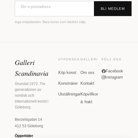
BLI MEDLEM
Inga erbjudanden. Bara konst som faktiskt säljs.
Galleri
UTFORSKA
GALLERI
FÖLJ OSS
Scandinavia
Facebook
Köp konst
Om oss
Instagram
Konstnärer
Kontakt
Grundat 1972. Tre
generationer av
Utställningar
Köpvillkor
nordisk och
internationell konst i
& frakt
Göteborg.
Berzeliigatan 14
412 53 Göteborg
Öppettider