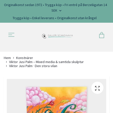
Originalkonst sedan 1972 • Trygga köp • Fri entré på Berzeliigatan 14
SEK
Trygga köp • Enkel leverans • Originalkonst utan krångel
Hem
Konstnärer
Viktor Jusi Palm – Mixed media & samtida skulptur
Viktor Jusi Palm · Den stora vilan