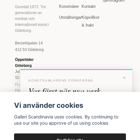
Instagram
Konstnärer
Kontakt
Grundat 1972. Tre
generationer av
Utställningar
Köpvillkor
nordisk och
internationell konst i
& frakt
Göteborg.
Berzeliigatan 14
412 53 Göteborg
Öppettider
Göteborg
Juli: Tis 11-18 · Lör
×
11-16
KONSTSAMLARENS FÖRSPRÅNG
Fr.o.m. augusti: Tis-
Var först när nya verk
Fre 11-18 · Lör 11-
16
anländer
Vi använder cookies
Marstrand
Förhandstillgång till nya verk och personliga
23 juni - 16 augusti
Galleri Scandinavia uses cookies. By continuing to
inbjudningar till vernissage, innan vi annonserar
2026
use our site you approve of us using cookies
Tis-Fre 11-18 ·
offentligt.
Lör-Sön 12-16