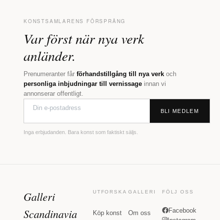
KONSTSAMLARENS FÖRSPRÅNG
Var först när nya verk
anländer.
Prenumeranter får
förhandstillgång till nya verk
och
personliga inbjudningar till vernissage
innan vi
annonserar offentligt.
BLI MEDLEM
Inga erbjudanden. Bara konst som faktiskt säljs.
Galleri
UTFORSKA
GALLERI
FÖLJ OSS
Scandinavia
Facebook
Köp konst
Om oss