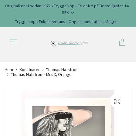
Originalkonst sedan 1972 • Trygga köp • Fri entré på Berzeliigatan 14
SEK
Trygga köp • Enkel leverans • Originalkonst utan krångel
Hem
Konstnärer
Thomas Hafström
Thomas Hafström · Mrs X, Orange