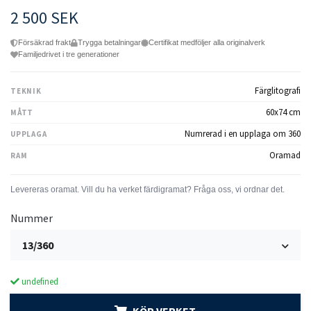
2 500 SEK
Försäkrad frakt
Trygga betalningar
Certifikat medföljer alla originalverk
Familjedrivet i tre generationer
Färglitografi
TEKNIK
60x74 cm
MÅTT
Numrerad i en upplaga om 360
UPPLAGA
Oramad
RAM
Nummer
13/360
undefined