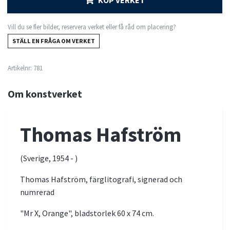
KÖP VERKET
Vill du se fler bilder, reservera verket eller få råd om placering?
STÄLL EN FRÅGA OM VERKET
Artikelnr:
781
Om konstverket
Thomas Hafström
(Sverige, 1954 - )
Thomas Hafström, färglitografi, signerad och
numrerad
"Mr X, Orange", bladstorlek 60 x 74 cm.