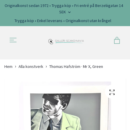
Originalkonst sedan 1972 • Trygga köp • Fri entré på Berzeliigatan 14
SEK
Trygga köp • Enkel leverans • Originalkonst utan krångel
Hem
Alla konstverk
Thomas Hafström · Mr X, Green