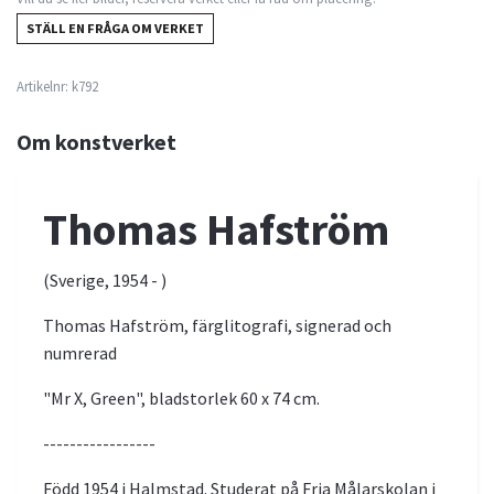
STÄLL EN FRÅGA OM VERKET
Artikelnr:
k792
Om konstverket
Thomas Hafström
(Sverige, 1954 - )
Thomas Hafström, färglitografi, signerad och
numrerad
"Mr X, Green", bladstorlek 60 x 74 cm.
-----------------
Född 1954 i Halmstad. Studerat på Fria Målarskolan i