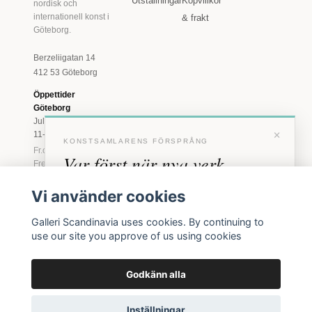
Utställningar
Köpvillkor
nordisk och
internationell konst i
& frakt
Göteborg.
Berzeliigatan 14
412 53 Göteborg
Öppettider
Göteborg
Juli: Tis 11-18 · Lör
×
11-16
KONSTSAMLARENS FÖRSPRÅNG
Fr.o.m. augusti: Tis-
Var först när nya verk
Fre 11-18 · Lör 11-
16
anländer
Vi använder cookies
Marstrand
Förhandstillgång till nya verk och personliga
23 juni - 16 augusti
Galleri Scandinavia uses cookies. By continuing to
inbjudningar till vernissage, innan vi annonserar
2026
use our site you approve of us using cookies
offentligt.
Tis-Fre 11-18 ·
Lör-Sön 12-16
Godkänn alla
BLI MEDLEM
© 2026 Galleri Scandinavia AB · Org.nr 556961-2129
Inga erbjudanden. Bara konst som faktiskt säljs.
Inställningar