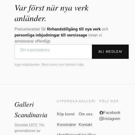
Var först när nya verk
anländer.
Prenumeranter får
förhandstillgång till nya verk
och
personliga inbjudningar till vernissage
innan vi
annonserar offentligt.
BLI MEDLEM
Inga erbjudanden. Bara konst som faktiskt säljs.
Galleri
UTFORSKA
GALLERI
FÖLJ OSS
Scandinavia
Facebook
Köp konst
Om oss
Instagram
Konstnärer
Kontakt
Grundat 1972. Tre
generationer av