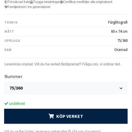
Försäkrad frakt
Trygga betalningar
Certifikat medföljer alla originalverk
Familjedrivet i tre generationer
Färglitografi
TEKNIK
60 x 74 cm
MÅTT
75/360
UPPLAGA
Oramad
RAM
Nummer
75/360
undefined
KÖP VERKET
Vill du se fler bilder, reservera verket eller få råd om placering?