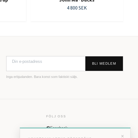
4 800 SEK
BLI MEDLEM
Inga erbjudanden. Bara konst som faktiskt säljs.
FÖLJ OSS
Facebook
×
Instagram