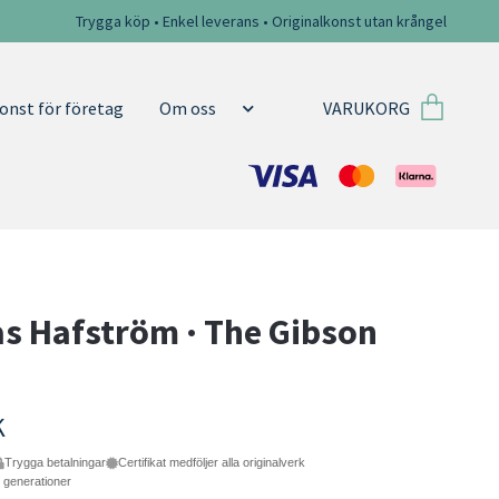
Trygga köp • Enkel leverans • Originalkonst utan krångel
VARUKORG
onst för företag
Om oss
 Hafström · The Gibson
K
Trygga betalningar
Certifikat medföljer alla originalverk
e generationer