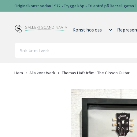
Originalkonst sedan 1972 • Trygga köp • Fri entré på Berzeliigatan 
Konst hos oss
Represen
Hem
Alla konstverk
Thomas Hafström · The Gibson Guitar