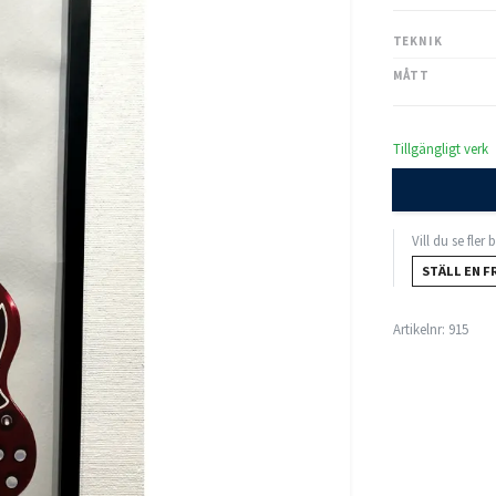
TEKNIK
MÅTT
Tillgängligt verk
Vill du se fler
STÄLL EN F
Artikelnr:
915