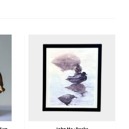
d up
John Ma · Ducks