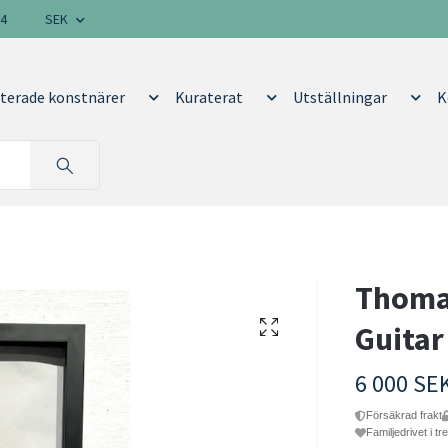
14
SEK
terade konstnärer
Kuraterat
Utställningar
K
Thomas
Guitar
6 000 SE
Försäkrad frakt
Familjedrivet i tr