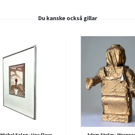
Michel Folon · Une Fleur
Adam Ström · Wrappe