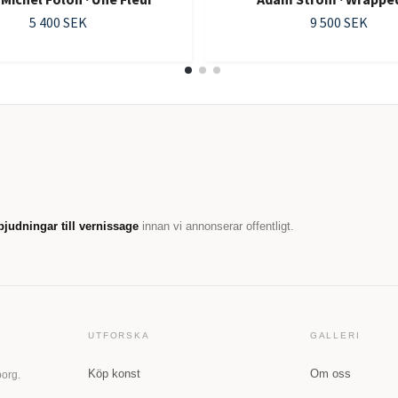
5 400 SEK
9 500 SEK
bjudningar till vernissage
innan vi annonserar offentligt.
UTFORSKA
GALLERI
Köp konst
Om oss
borg.