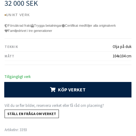
32 000 SEK
UNIKT VERK
Försäkrad frakt
Trygga betalningar
Certifikat medföljer alla originalverk
Familjedrivet i tre generationer
Olja på duk
TEKNIK
104x104 cm
MÅTT
Tillgängligt verk
KÖP VERKET
Vill du se fler bilder, reservera verket eller få råd om placering?
STÄLL EN FRÅGA OM VERKET
Artikelnr:
3393