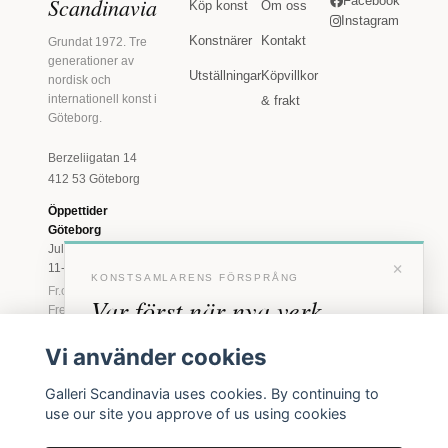
Scandinavia
Facebook
Köp konst
Om oss
Instagram
Konstnärer
Kontakt
Grundat 1972. Tre
generationer av
Utställningar
Köpvillkor
nordisk och
internationell konst i
& frakt
Göteborg.
Berzeliigatan 14
412 53 Göteborg
Öppettider
Göteborg
Juli: Tis 11-18 · Lör
×
11-16
KONSTSAMLARENS FÖRSPRÅNG
Fr.o.m. augusti: Tis-
Var först när nya verk
Fre 11-18 · Lör 11-
16
anländer
Vi använder cookies
Marstrand
Förhandstillgång till nya verk och personliga
23 juni - 16 augusti
Galleri Scandinavia uses cookies. By continuing to
inbjudningar till vernissage, innan vi annonserar
2026
use our site you approve of us using cookies
offentligt.
Tis-Fre 11-18 ·
Lör-Sön 12-16