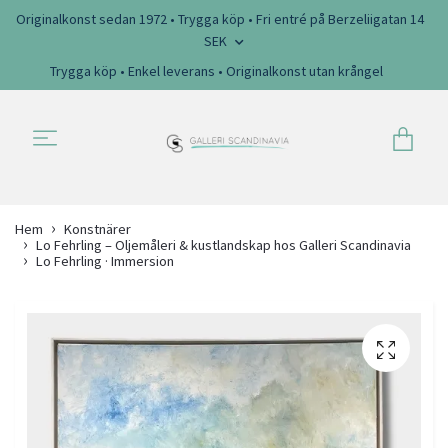
Originalkonst sedan 1972 • Trygga köp • Fri entré på Berzeliigatan 14
SEK
Trygga köp • Enkel leverans • Originalkonst utan krångel
Hem
Konstnärer
Lo Fehrling – Oljemåleri & kustlandskap hos Galleri Scandinavia
Lo Fehrling · Immersion