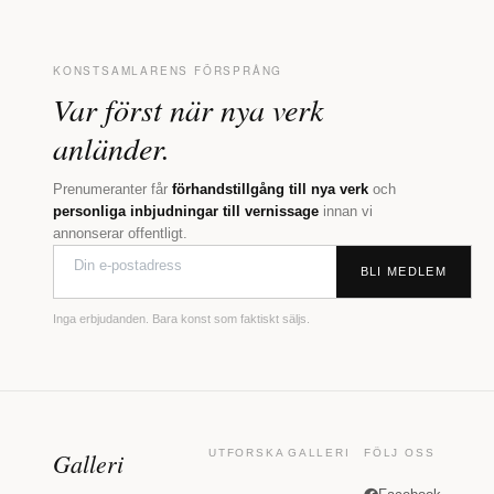
KONSTSAMLARENS FÖRSPRÅNG
Var först när nya verk
anländer.
Prenumeranter får
förhandstillgång till nya verk
och
personliga inbjudningar till vernissage
innan vi
annonserar offentligt.
BLI MEDLEM
Inga erbjudanden. Bara konst som faktiskt säljs.
Galleri
UTFORSKA
GALLERI
FÖLJ OSS