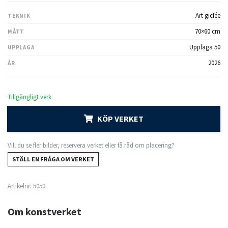
Art giclée
TEKNIK
70×60 cm
MÅTT
Upplaga 50
UPPLAGA
2026
ÅR
Tillgängligt verk
KÖP VERKET
Vill du se fler bilder, reservera verket eller få råd om placering?
STÄLL EN FRÅGA OM VERKET
Artikelnr:
5050
Om konstverket