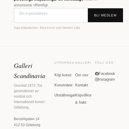
annonserar offentligt.
BLI MEDLEM
Inga erbjudanden. Bara konst som faktiskt säljs.
Galleri
UTFORSKA
GALLERI
FÖLJ OSS
Scandinavia
Facebook
Köp konst
Om oss
Instagram
Konstnärer
Kontakt
Grundat 1972. Tre
generationer av
Utställningar
Köpvillkor
nordisk och
internationell konst i
& frakt
Göteborg.
Berzeliigatan 14
412 53 Göteborg