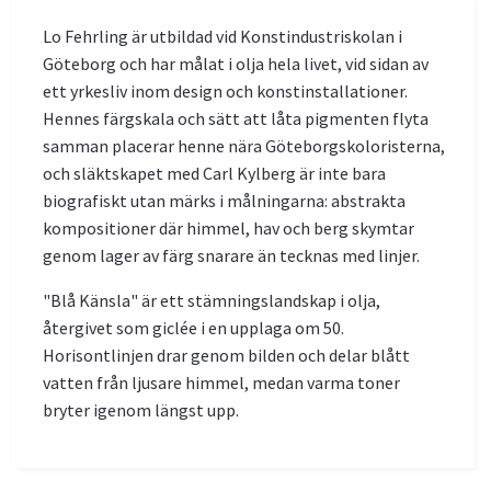
Lo Fehrling är utbildad vid Konstindustriskolan i
Göteborg och har målat i olja hela livet, vid sidan av
ett yrkesliv inom design och konstinstallationer.
Hennes färgskala och sätt att låta pigmenten flyta
samman placerar henne nära Göteborgskoloristerna,
och släktskapet med Carl Kylberg är inte bara
biografiskt utan märks i målningarna: abstrakta
kompositioner där himmel, hav och berg skymtar
genom lager av färg snarare än tecknas med linjer.
"Blå Känsla" är ett stämningslandskap i olja,
återgivet som giclée i en upplaga om 50.
Horisontlinjen drar genom bilden och delar blått
vatten från ljusare himmel, medan varma toner
bryter igenom längst upp.