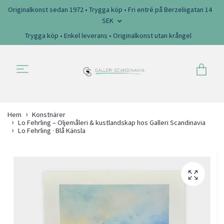
Originalkonst sedan 1972 • Trygga köp • Fri entré på Berzeliigatan 14
SEK
Trygga köp • Enkel leverans • Originalkonst utan krångel
Hem
Konstnärer
Lo Fehrling – Oljemåleri & kustlandskap hos Galleri Scandinavia
Lo Fehrling · Blå Känsla