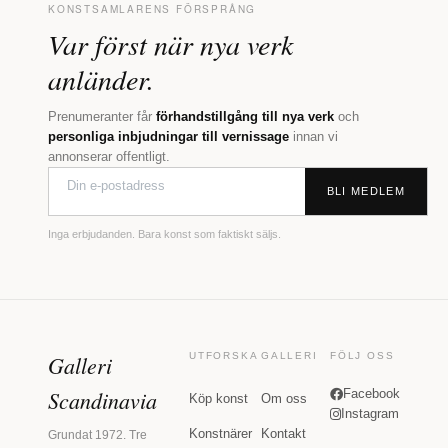
KONSTSAMLARENS FÖRSPRÅNG
Var först när nya verk
anländer.
Prenumeranter får
förhandstillgång till nya verk
och
personliga inbjudningar till vernissage
innan vi
annonserar offentligt.
BLI MEDLEM
Inga erbjudanden. Bara konst som faktiskt säljs.
Galleri
UTFORSKA
GALLERI
FÖLJ OSS
Scandinavia
Facebook
Köp konst
Om oss
Instagram
Konstnärer
Kontakt
Grundat 1972. Tre