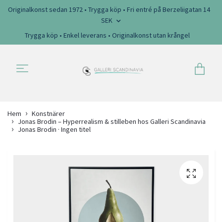
Originalkonst sedan 1972 • Trygga köp • Fri entré på Berzeliigatan 14
SEK
Trygga köp • Enkel leverans • Originalkonst utan krångel
Hem
Konstnärer
Jonas Brodin – Hyperrealism & stilleben hos Galleri Scandinavia
Jonas Brodin · Ingen titel