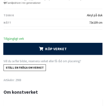
Familjedrivet i tre generationer
Akryl på duk
TEKNIK
73x109 cm
MÅTT
Tillgängligt verk
KÖP VERKET
Vill du se fler bilder, reservera verket eller få råd om placering?
STÄLL EN FRÅGA OM VERKET
Artikelnr:
2908
Om konstverket