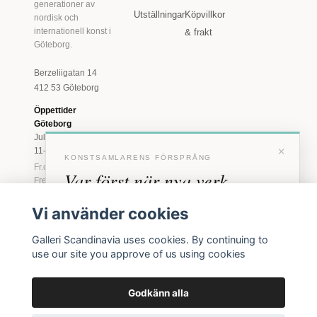
generationer av
Utställningar
Köpvillkor
nordisk och
internationell konst i
& frakt
Göteborg.
Berzeliigatan 14
412 53 Göteborg
Öppettider
Göteborg
Juli: Tis 11-18 · Lör
×
11-16
KONSTSAMLARENS FÖRSPRÅNG
Fr.o.m. augusti: Tis-
Var först när nya verk
Fre 11-18 · Lör 11-
16
anländer
Vi använder cookies
Marstrand
Förhandstillgång till nya verk och personliga
23 juni - 16 augusti
Galleri Scandinavia uses cookies. By continuing to
inbjudningar till vernissage, innan vi annonserar
2026
use our site you approve of us using cookies
offentligt.
Tis-Fre 11-18 ·
Lör-Sön 12-16
Godkänn alla
BLI MEDLEM