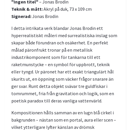
"Ingen titel"
– Jonas Brodin
Teknik & mått:
Akryl på duk, 73 x 109 cm
Signerad:
Jonas Brodin
I detta intrikata verk blandar Jonas Brodin ett
hyperrealistiskt måleri med surrealistiska inslag som
skapar både förundran och osäkerhet. En perfekt
målad päronfrukt tronar på en metallisk
industrikomponent som för tankarna till ett
raketmunstycke – en symbol för uppbrott, teknik
eller tyngd. Ur päronet har ett exakt triangulärt hål
skurits ut, en öppning som väcker frågor snarare än
ger svar. Runt detta objekt svävar tre guldfiskar i
tomrummet, fria från gravitation och logik, som en
poetisk paradox till deras vanliga vattenvärld.
Kompositionen hålls samman av en lugn blå cirkel i
bakgrunden – nästan som en portal, aura eller scen –
vilket ytterligare lyfter känslan av drömsk