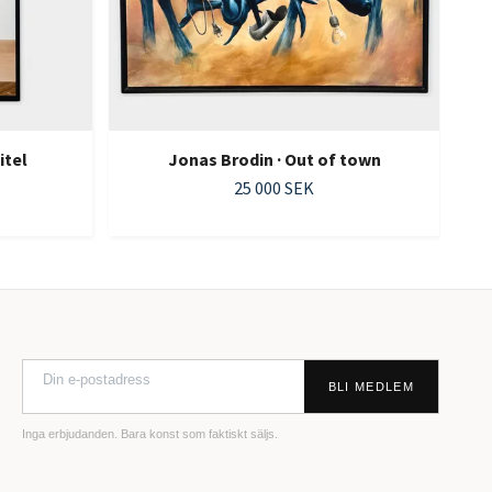
itel
Jonas Brodin · Out of town
25 000 SEK
BLI MEDLEM
Inga erbjudanden. Bara konst som faktiskt säljs.