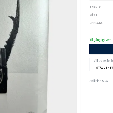
TEKNIK
MÅTT
UPPLAGA
Tillgängligt verk
Vill du se fler
STÄLL EN F
Artikelnr:
5047