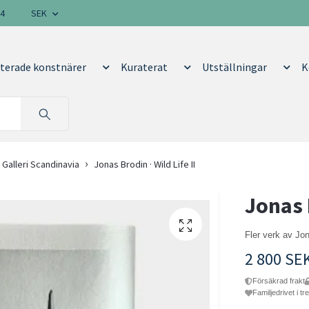
14
SEK
terade konstnärer
Kuraterat
Utställningar
K
 Galleri Scandinavia
Jonas Brodin · Wild Life II
Jonas B
Fler verk av Jo
2 800 SE
Försäkrad frakt
Familjedrivet i tr