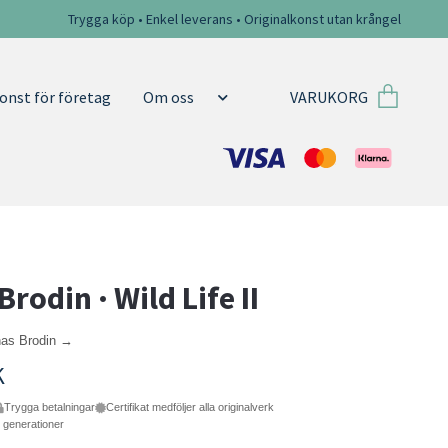
Trygga köp • Enkel leverans • Originalkonst utan krångel
VARUKORG
onst för företag
Om oss
rodin · Wild Life II
nas Brodin →
K
Trygga betalningar
Certifikat medföljer alla originalverk
e generationer