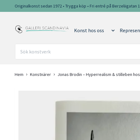
Originalkonst sedan 1972 • Trygga köp • Fri entré på Berzeliigatan 
Konst hos oss
Represen
Hem
Konstnärer
Jonas Brodin – Hyperrealism & stilleben hos