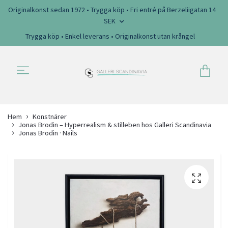
Originalkonst sedan 1972 • Trygga köp • Fri entré på Berzeliigatan 14
SEK
Trygga köp • Enkel leverans • Originalkonst utan krångel
Hem
Konstnärer
Jonas Brodin – Hyperrealism & stilleben hos Galleri Scandinavia
Jonas Brodin · Nails