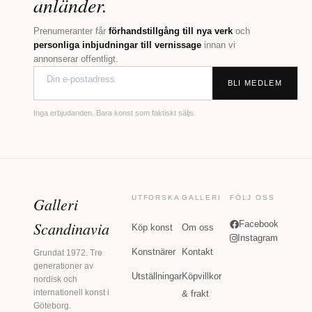
anländer.
Prenumeranter får
förhandstillgång till nya verk
och
personliga inbjudningar till vernissage
innan vi
annonserar offentligt.
BLI MEDLEM
Inga erbjudanden. Bara konst som faktiskt säljs.
Galleri
UTFORSKA
GALLERI
FÖLJ OSS
Scandinavia
Facebook
Köp konst
Om oss
Instagram
Konstnärer
Kontakt
Grundat 1972. Tre
generationer av
Utställningar
Köpvillkor
nordisk och
internationell konst i
& frakt
Göteborg.