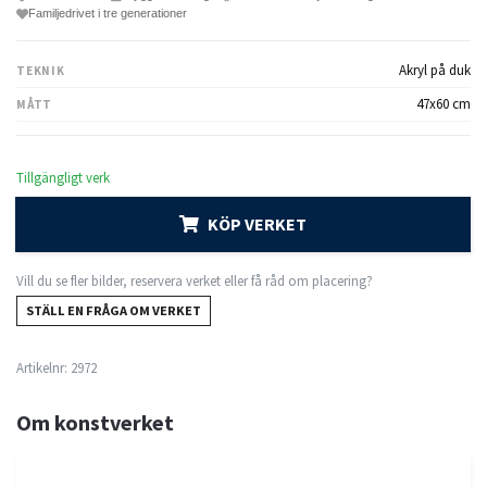
Familjedrivet i tre generationer
Akryl på duk
TEKNIK
47x60 cm
MÅTT
Tillgängligt verk
KÖP VERKET
Vill du se fler bilder, reservera verket eller få råd om placering?
STÄLL EN FRÅGA OM VERKET
Artikelnr:
2972
Om konstverket