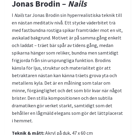
Jonas Brodin –
Nails
I
Nails
tar Jonas Brodin sin hyperrealistiska teknik till
en nästan meditativ nivå. Ett stycke väderbitet trä
med fastbundna rostiga spikar framträder mot en vit,
avskalad bakgrund. Motivet är på samma gång enkelt
och laddat – träet bär spår av tidens gång, medan
spikarna hänger som reliker, bundna men samtidigt
frigjorda från sin ursprungliga funktion. Brodins
känsla för ljus, struktur och materialitet gör att
betraktaren nästan kan känna träets grova yta och
metallens kyla. Det är en målning som talar om
minne, förgänglighet och det som blir kvar när något
brister. Den stilla kompositionen och den subtila
dramatiken gör verket starkt, samtidigt som det
behåller en lågmäld elegans som gör det lättplacerat
i hemmet.
Teknik & mått:
Akryl på duk, 47 x 60 cm