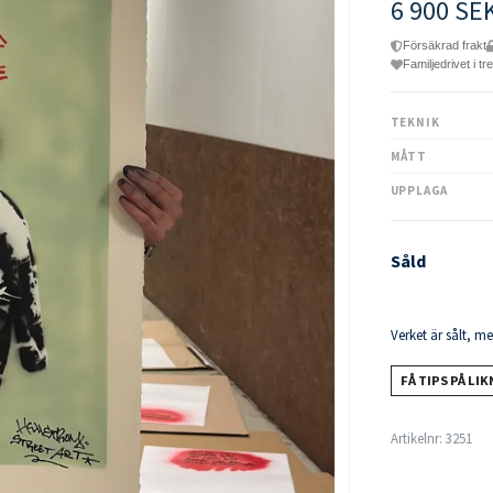
6 900 SE
Försäkrad frakt
Familjedrivet i tr
TEKNIK
MÅTT
UPPLAGA
Såld
Verket är sålt, m
FÅ TIPS PÅ LI
Artikelnr:
3251