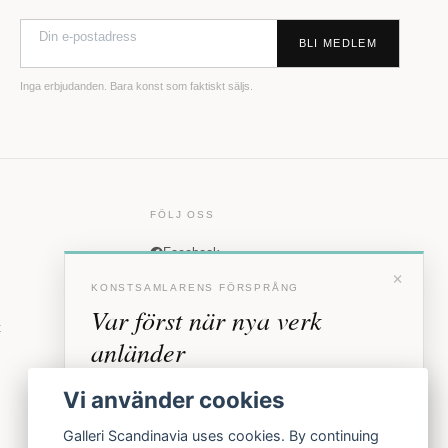
BLI MEDLEM
Inga erbjudanden. Bara konst som faktiskt säljs.
FÖLJ OSS
Facebook
×
Instagram
KONSTSAMLARENS FÖRSPRÅNG
Var först när nya verk
t
anländer
Förhandstillgång till nya verk och personliga
Vi använder cookies
inbjudningar till vernissage, innan vi annonserar
offentligt.
Galleri Scandinavia uses cookies. By continuing