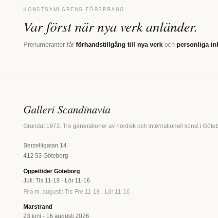
KONSTSAMLARENS FÖRSPRÅNG
Var först när nya verk anländer.
Prenumeranter får
förhandstillgång till nya verk
och
personliga in
Galleri Scandinavia
Grundat 1972. Tre generationer av nordisk och internationell konst i Göte
Berzeliigatan 14
412 53 Göteborg
Öppettider Göteborg
Juli: Tis 11-18 · Lör 11-16
Fr.o.m. augusti: Tis-Fre 11-18 · Lör 11-16
Marstrand
23 juni - 16 augusti 2026