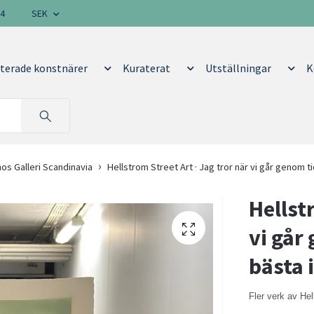
14
SEK
terade konstnärer
Kuraterat
Utställningar
K
hos Galleri Scandinavia
Hellstrom Street Art · Jag tror när vi går genom ti
Hellst
vi går 
bästa 
Fler verk av Hel