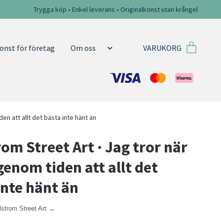
Trygga köp • Enkel leverans • Originalkonst utan krångel
VARUKORG
onst för företag
Om oss
den att allt det bästa inte hänt än
rom Street Art · Jag tror när
genom tiden att allt det
inte hänt än
lstrom Street Art →