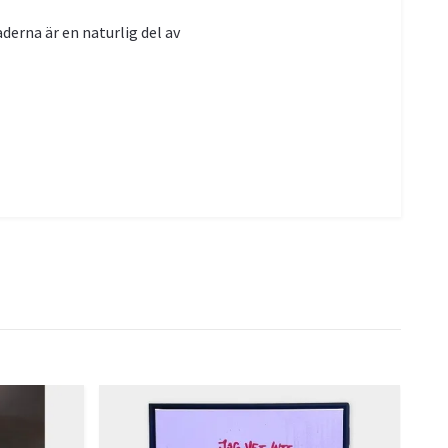
erna är en naturlig del av
Hel