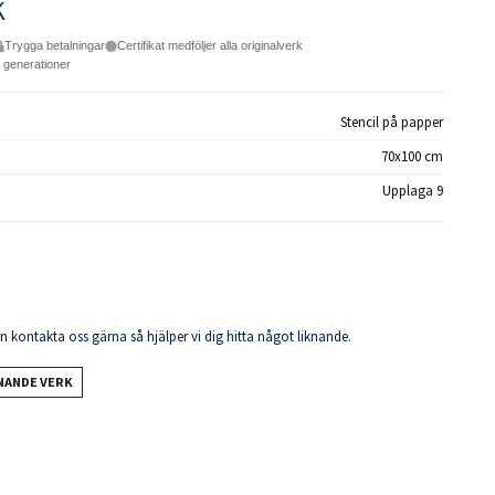
K
Trygga betalningar
Certifikat medföljer alla originalverk
e generationer
Stencil på papper
70x100 cm
Upplaga 9
en kontakta oss gärna så hjälper vi dig hitta något liknande.
KNANDE VERK