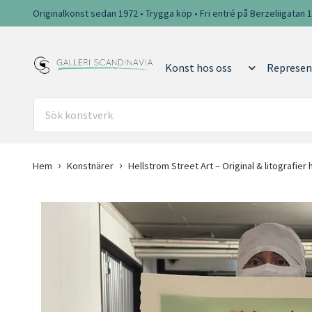
Originalkonst sedan 1972 • Trygga köp • Fri entré på Berzeliigatan 
Konst hos oss
Represen
Hem
Konstnärer
Hellstrom Street Art – Original & litografier 