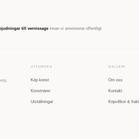
bjudningar till vernissage
innan vi annonserar offentligt.
UTFORSKA
GALLERI
Köp konst
Om oss
borg.
Konstnärer
Kontakt
Utställningar
Köpvillkor & frak