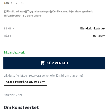
UNIKT VERK
Försäkrad frakt
Trygga betalningar
Certifikat medföljer alla originalverk
Familjedrivet i tre generationer
Blandteknik på duk
TEKNIK
80x100 cm
MÅTT
Tillgängligt verk
KÖP VERKET
Vill du se fler bilder, reservera verket eller få råd om placering?
STÄLL EN FRÅGA OM VERKET
Artikelnr:
2739
Om konstverket