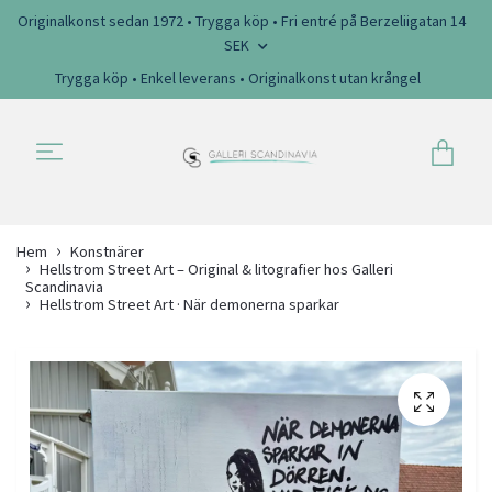
Originalkonst sedan 1972 • Trygga köp • Fri entré på Berzeliigatan 14
SEK
Trygga köp • Enkel leverans • Originalkonst utan krångel
Hem
Konstnärer
Hellstrom Street Art – Original & litografier hos Galleri
Scandinavia
Hellstrom Street Art · När demonerna sparkar