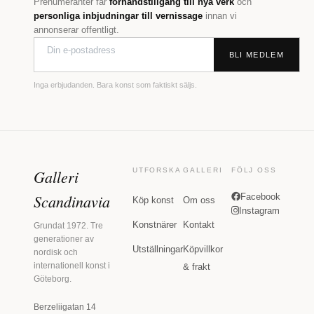
Prenumeranter får
förhandstillgång till nya verk
och
personliga inbjudningar till vernissage
innan vi
annonserar offentligt.
BLI MEDLEM
Inga erbjudanden. Bara konst som faktiskt säljs.
Galleri
UTFORSKA
GALLERI
FÖLJ OSS
Scandinavia
Facebook
Köp konst
Om oss
Instagram
Konstnärer
Kontakt
Grundat 1972. Tre
generationer av
Utställningar
Köpvillkor
nordisk och
internationell konst i
& frakt
Göteborg.
Berzeliigatan 14