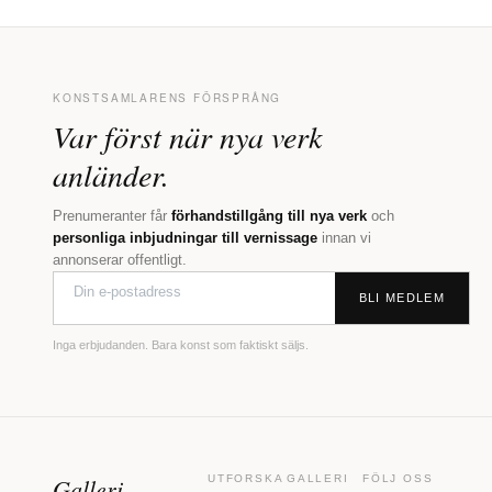
KONSTSAMLARENS FÖRSPRÅNG
Var först när nya verk
anländer.
Prenumeranter får
förhandstillgång till nya verk
och
personliga inbjudningar till vernissage
innan vi
annonserar offentligt.
BLI MEDLEM
Inga erbjudanden. Bara konst som faktiskt säljs.
Galleri
UTFORSKA
GALLERI
FÖLJ OSS