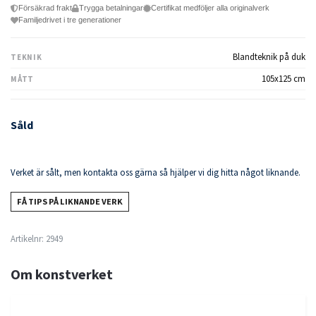
Försäkrad frakt
Trygga betalningar
Certifikat medföljer alla originalverk
Familjedrivet i tre generationer
Blandteknik på duk
TEKNIK
105x125 cm
MÅTT
Såld
Verket är sålt, men kontakta oss gärna så hjälper vi dig hitta något liknande.
FÅ TIPS PÅ LIKNANDE VERK
Artikelnr:
2949
Om konstverket