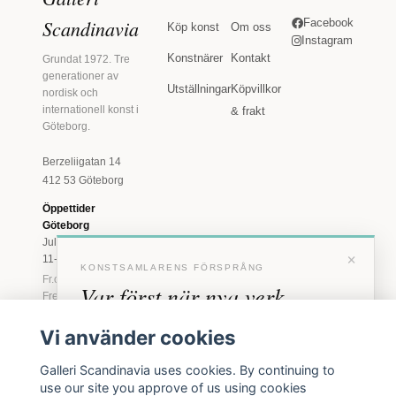
Scandinavia
Facebook
Köp konst
Om oss
Instagram
Konstnärer
Kontakt
Grundat 1972. Tre
generationer av
Utställningar
Köpvillkor
nordisk och
internationell konst i
& frakt
Göteborg.
Berzeliigatan 14
412 53 Göteborg
Öppettider
Göteborg
Juli: Tis 11-18 · Lör
×
11-16
KONSTSAMLARENS FÖRSPRÅNG
Fr.o.m. augusti: Tis-
Var först när nya verk
Fre 11-18 · Lör 11-
16
anländer
Vi använder cookies
Marstrand
Förhandstillgång till nya verk och personliga
23 juni - 16 augusti
Galleri Scandinavia uses cookies. By continuing to
inbjudningar till vernissage, innan vi annonserar
2026
use our site you approve of us using cookies
offentligt.
Tis-Fre 11-18 ·