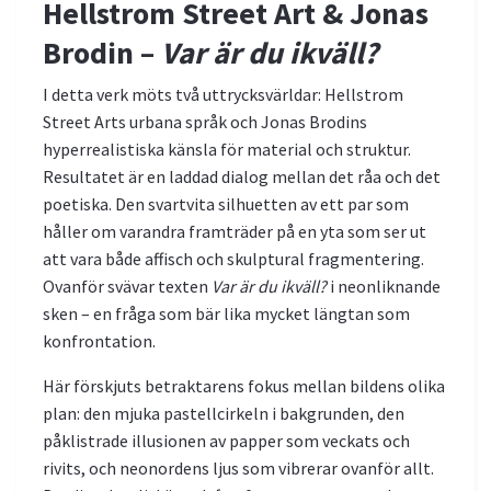
Hellstrom Street Art & Jonas
Brodin –
Var är du ikväll?
I detta verk möts två uttrycksvärldar: Hellstrom
Street Arts urbana språk och Jonas Brodins
hyperrealistiska känsla för material och struktur.
Resultatet är en laddad dialog mellan det råa och det
poetiska. Den svartvita silhuetten av ett par som
håller om varandra framträder på en yta som ser ut
att vara både affisch och skulptural fragmentering.
Ovanför svävar texten
Var är du ikväll?
i neonliknande
sken – en fråga som bär lika mycket längtan som
konfrontation.
Här förskjuts betraktarens fokus mellan bildens olika
plan: den mjuka pastellcirkeln i bakgrunden, den
påklistrade illusionen av papper som veckats och
rivits, och neonordens ljus som vibrerar ovanför allt.