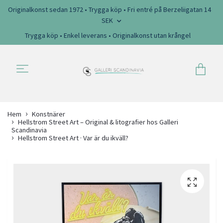
Originalkonst sedan 1972 • Trygga köp • Fri entré på Berzeliigatan 14
SEK
Trygga köp • Enkel leverans • Originalkonst utan krångel
Hem
Konstnärer
Hellstrom Street Art – Original & litografier hos Galleri
Scandinavia
Hellstrom Street Art · Var är du ikväll?