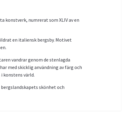
tta konstverk, numrerat som XLIV av en
ildrat en italiensk bergsby. Motivet
en.
aktaren vandrar genom de stenlagda
har med skicklig användning av färg och
 i konstens värld.
ska bergslandskapets skönhet och