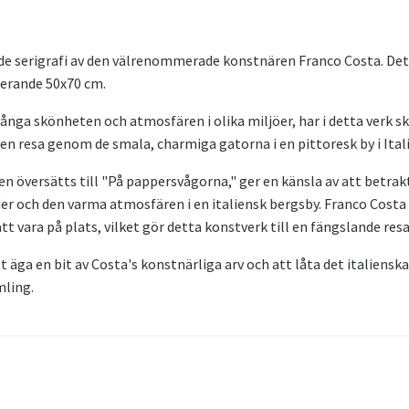
ande serigrafi av den välrenommerade konstnären Franco Costa. De
nerande 50x70 cm.
ånga skönheten och atmosfären i olika miljöer, har i detta verk sk
n resa genom de smala, charmiga gatorna i en pittoresk by i Itali
gen översätts till "På pappersvågorna," ger en känsla av att betr
r och den varma atmosfären i en italiensk bergsby. Franco Costa 
t vara på plats, vilket gör detta konstverk till en fängslande resa
t äga en bit av Costa's konstnärliga arv och att låta det italien
mling.