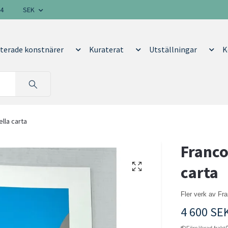
14
SEK
terade konstnärer
Kuraterat
Utställningar
K
ella carta
Franco
carta
Fler verk av Fr
4 600 SE