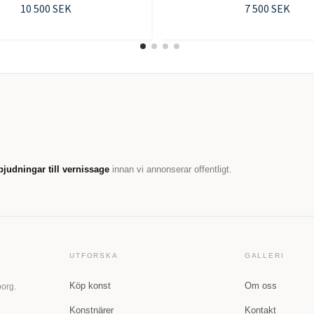
10 500 SEK
7 500 SEK
bjudningar till vernissage
innan vi annonserar offentligt.
UTFORSKA
GALLERI
Köp konst
Om oss
borg.
Konstnärer
Kontakt