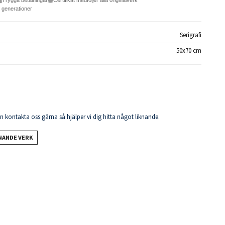
Trygga betalningar
Certifikat medföljer alla originalverk
e generationer
Serigrafi
50x70 cm
en kontakta oss gärna så hjälper vi dig hitta något liknande.
KNANDE VERK