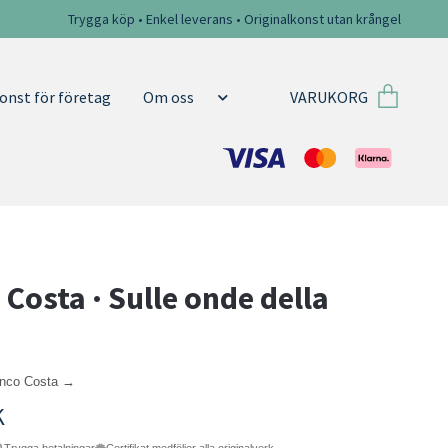
Trygga köp • Enkel leverans • Originalkonst utan krångel
VARUKORG
onst för företag
Om oss
 Costa · Sulle onde della
anco Costa →
K