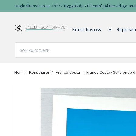
Originalkonst sedan 1972 • Trygga köp • Fri entré på Berzeliigatan 
Konst hos oss
Represen
Hem
Konstnärer
Franco Costa
Franco Costa · Sulle onde d