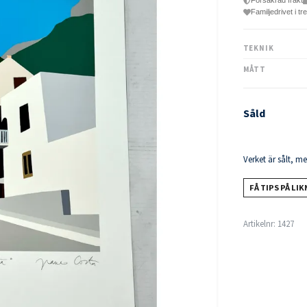
Försäkrad frakt
Familjedrivet i tr
TEKNIK
MÅTT
Såld
Verket är sålt, m
FÅ TIPS PÅ LI
Artikelnr:
1427