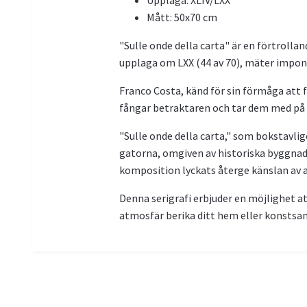
Upplaga: XLIV/LXX
Mått: 50x70 cm
"Sulle onde della carta" är en förtroll
upplaga om LXX (44 av 70), mäter impo
Franco Costa, känd för sin förmåga att f
fångar betraktaren och tar dem med på e
"Sulle onde della carta," som bokstavli
gatorna, omgiven av historiska byggnade
komposition lyckats återge känslan av at
Denna serigrafi erbjuder en möjlighet at
atmosfär berika ditt hem eller konstsa