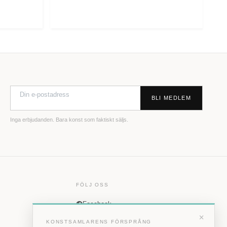
BLI MEDLEM
Inga erbjudanden. Bara konst som faktiskt säljs.
FÖLJ OSS
Facebook
×
Instagram
KONSTSAMLARENS FÖRSPRÅNG