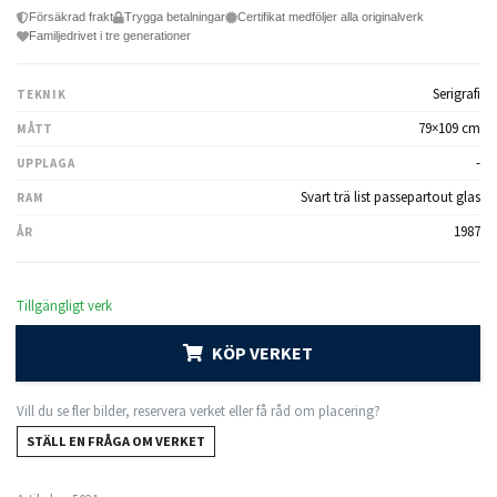
Försäkrad frakt
Trygga betalningar
Certifikat medföljer alla originalverk
Familjedrivet i tre generationer
Serigrafi
TEKNIK
79×109 cm
MÅTT
-
UPPLAGA
Svart trä list passepartout glas
RAM
1987
ÅR
Tillgängligt verk
KÖP VERKET
Vill du se fler bilder, reservera verket eller få råd om placering?
STÄLL EN FRÅGA OM VERKET