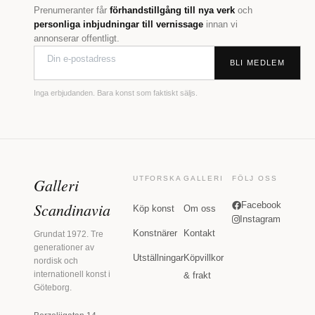
Prenumeranter får
förhandstillgång till nya verk
och
personliga inbjudningar till vernissage
innan vi
annonserar offentligt.
BLI MEDLEM
Inga erbjudanden. Bara konst som faktiskt säljs.
Galleri
UTFORSKA
GALLERI
FÖLJ OSS
Scandinavia
Facebook
Köp konst
Om oss
Instagram
Konstnärer
Kontakt
Grundat 1972. Tre
generationer av
Utställningar
Köpvillkor
nordisk och
internationell konst i
& frakt
Göteborg.