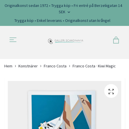
Originalkonst sedan 1972 • Trygga köp • Fri entré på Berzeliigatan 14
SEK
Trygga köp • Enkel leverans • Originalkonst utan krångel
Hem
Konstnärer
Franco Costa
Franco Costa · Kiwi Magic