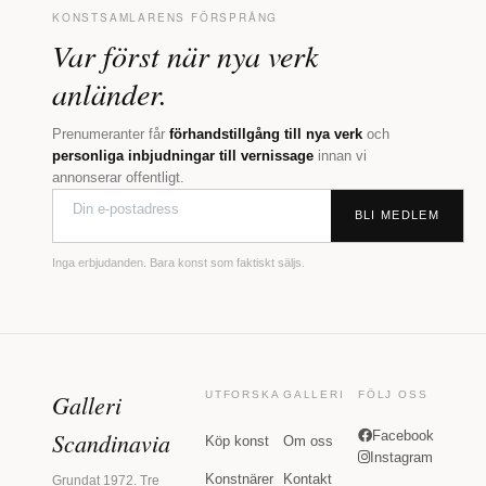
KONSTSAMLARENS FÖRSPRÅNG
Var först när nya verk
anländer.
Prenumeranter får
förhandstillgång till nya verk
och
personliga inbjudningar till vernissage
innan vi
annonserar offentligt.
BLI MEDLEM
Inga erbjudanden. Bara konst som faktiskt säljs.
Galleri
UTFORSKA
GALLERI
FÖLJ OSS
Scandinavia
Facebook
Köp konst
Om oss
Instagram
Konstnärer
Kontakt
Grundat 1972. Tre