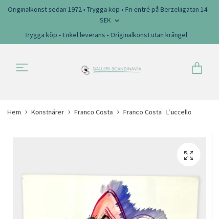
Originalkonst sedan 1972 • Trygga köp • Fri entré på Berzeliigatan 14
SEK
Trygga köp • Enkel leverans • Originalkonst utan krångel
Hem
Konstnärer
Franco Costa
Franco Costa · L'uccello