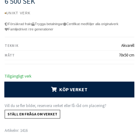
6 500 SEK
UNIKT VERK
Försäkrad frakt
Trygga betalningar
Certifikat medföljer alla originalverk
Familjedrivet i tre generationer
Akvarell
TEKNIK
70x50 cm
MÅTT
Tillgängligt verk
KÖP VERKET
Vill du se fler bilder, reservera verket eller få råd om placering?
STÄLL EN FRÅGA OM VERKET
Artikelnr:
1416