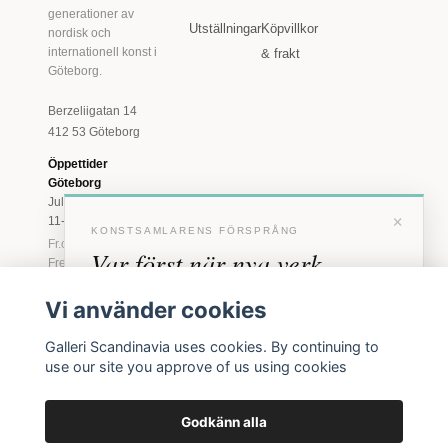
generationer av
Utställningar
Köpvillkor
nordisk och
internationell konst i
& frakt
Göteborg.
Berzeliigatan 14
412 53 Göteborg
Öppettider
Göteborg
Juli: Tis 11-18 · Lör
×
11-16
KONSTSAMLARENS FÖRSPRÅNG
Fr.o.m. augusti: Tis-
Var först när nya verk
Fre 11-18 · Lör 11-
16
anländer
Vi använder cookies
Marstrand
Förhandstillgång till nya verk och personliga
23 juni - 16 augusti
Galleri Scandinavia uses cookies. By continuing to
inbjudningar till vernissage, innan vi annonserar
2026
use our site you approve of us using cookies
Tis-Fre 11-18 ·
offentligt.
Lör-Sön 12-16
Godkänn alla
BLI MEDLEM