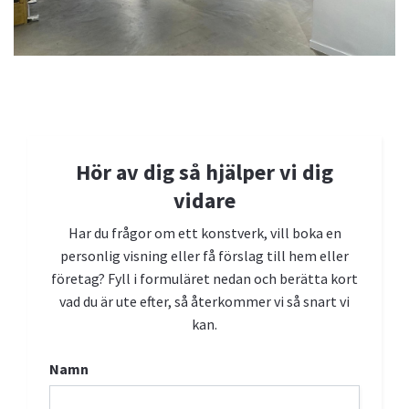
Kontakta oss
Vi hjälper dig gärna med frågor, visningar och konstköp.
Hör av dig så hjälper vi dig
Boka personlig visning
vidare
Har du frågor om ett konstverk, vill boka en
personlig visning eller få förslag till hem eller
företag? Fyll i formuläret nedan och berätta kort
vad du är ute efter, så återkommer vi så snart vi
kan.
Namn