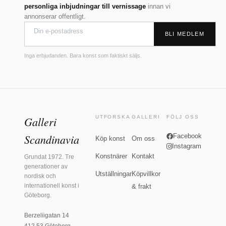
personliga inbjudningar till vernissage
innan vi
annonserar offentligt.
BLI MEDLEM
Inga erbjudanden. Bara konst som faktiskt säljs.
Galleri
UTFORSKA
GALLERI
FÖLJ OSS
Scandinavia
Facebook
Köp konst
Om oss
Instagram
Konstnärer
Kontakt
Grundat 1972. Tre
generationer av
Utställningar
Köpvillkor
nordisk och
internationell konst i
& frakt
Göteborg.
Berzeliigatan 14