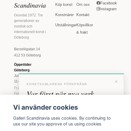
Scandinavia
Facebook
Köp konst
Om oss
Instagram
Konstnärer
Kontakt
Grundat 1972. Tre
generationer av
Utställningar
Köpvillkor
nordisk och
internationell konst i
& frakt
Göteborg.
Berzeliigatan 14
412 53 Göteborg
Öppettider
Göteborg
Juli: Tis 11-18 · Lör
×
11-16
KONSTSAMLARENS FÖRSPRÅNG
Fr.o.m. augusti: Tis-
Var först när nya verk
Fre 11-18 · Lör 11-
16
anländer
Vi använder cookies
Marstrand
Förhandstillgång till nya verk och personliga
23 juni - 16 augusti
Galleri Scandinavia uses cookies. By continuing to
inbjudningar till vernissage, innan vi annonserar
2026
use our site you approve of us using cookies
Tis-Fre 11-18 ·
offentligt.
Lör-Sön 12-16