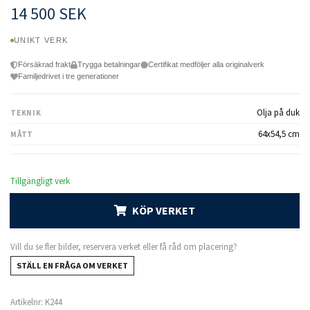
14 500 SEK
UNIKT VERK
Försäkrad frakt
Trygga betalningar
Certifikat medföljer alla originalverk
Familjedrivet i tre generationer
Olja på duk
TEKNIK
64x54,5 cm
MÅTT
Tillgängligt verk
KÖP VERKET
Vill du se fler bilder, reservera verket eller få råd om placering?
STÄLL EN FRÅGA OM VERKET
Artikelnr:
K244