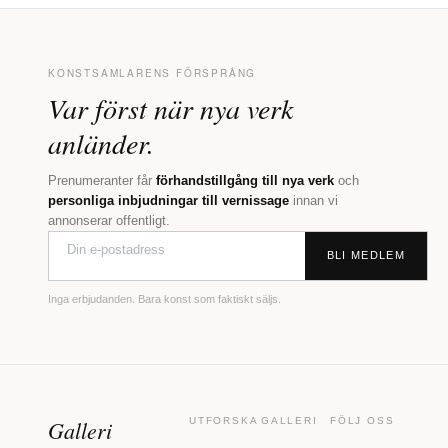
KONSTSAMLARENS FÖRSPRÅNG
Var först när nya verk
anländer.
Prenumeranter får
förhandstillgång till nya verk
och
personliga inbjudningar till vernissage
innan vi
annonserar offentligt.
BLI MEDLEM
Inga erbjudanden. Bara konst som faktiskt säljs.
Galleri
UTFORSKA
GALLERI
FÖLJ OSS