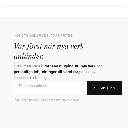
KONSTSAMLARENS FÖRSPRÅNG
Var först när nya verk
anländer.
Prenumeranter får
förhandstillgång till nya verk
och
personliga inbjudningar till vernissage
innan vi
annonserar offentligt.
BLI MEDLEM
Inga erbjudanden. Bara konst som faktiskt säljs.