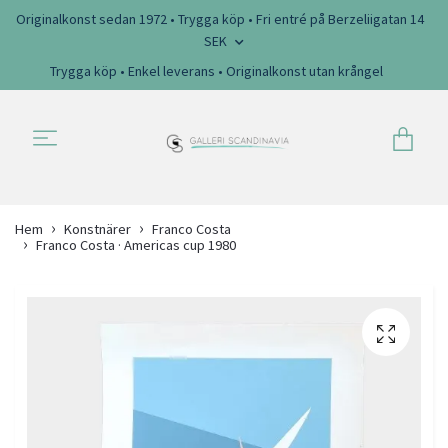
Originalkonst sedan 1972 • Trygga köp • Fri entré på Berzeliigatan 14
SEK
Trygga köp • Enkel leverans • Originalkonst utan krångel
Hem
Konstnärer
Franco Costa
Franco Costa · Americas cup 1980