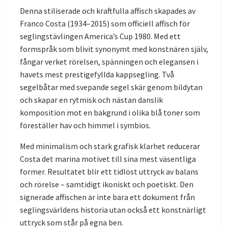
Denna stiliserade och kraftfulla affisch skapades av
Franco Costa (1934–2015) som officiell affisch för
seglingstävlingen America’s Cup 1980. Med ett
formspråk som blivit synonymt med konstnären själv,
fångar verket rörelsen, spänningen och elegansen i
havets mest prestigefyllda kappsegling. Två
segelbåtar med svepande segel skär genom bildytan
och skapar en rytmisk och nästan danslik
komposition mot en bakgrund i olika blå toner som
föreställer hav och himmel i symbios.
Med minimalism och stark grafisk klarhet reducerar
Costa det marina motivet till sina mest väsentliga
former. Resultatet blir ett tidlöst uttryck av balans
och rörelse – samtidigt ikoniskt och poetiskt. Den
signerade affischen är inte bara ett dokument från
seglingsvärldens historia utan också ett konstnärligt
uttryck som står på egna ben.