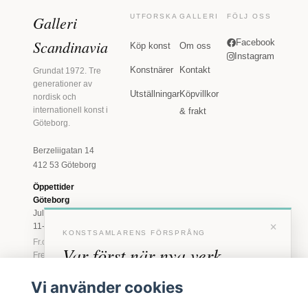
Galleri
UTFORSKA
GALLERI
FÖLJ OSS
Scandinavia
Facebook
Köp konst
Om oss
Instagram
Konstnärer
Kontakt
Grundat 1972. Tre
generationer av
Utställningar
Köpvillkor
nordisk och
internationell konst i
& frakt
Göteborg.
Berzeliigatan 14
412 53 Göteborg
Öppettider
Göteborg
Juli: Tis 11-18 · Lör
×
11-16
KONSTSAMLARENS FÖRSPRÅNG
Fr.o.m. augusti: Tis-
Var först när nya verk
Fre 11-18 · Lör 11-
16
anländer
Vi använder cookies
Marstrand
Förhandstillgång till nya verk och personliga
23 juni - 16 augusti