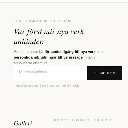
KONSTSAMLARENS FÖRSPRÅNG
Var först när nya verk
anländer.
Prenumeranter får
förhandstillgång till nya verk
och
personliga inbjudningar till vernissage
innan vi
annonserar offentligt.
BLI MEDLEM
Inga erbjudanden. Bara konst som faktiskt säljs.
Galleri
UTFORSKA
GALLERI
FÖLJ OSS