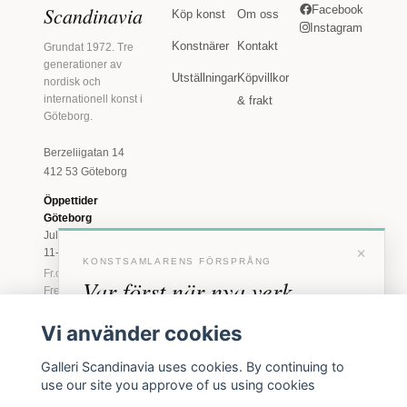
Scandinavia
Facebook
Köp konst
Om oss
Instagram
Konstnärer
Kontakt
Grundat 1972. Tre
generationer av
Utställningar
Köpvillkor
nordisk och
internationell konst i
& frakt
Göteborg.
Berzeliigatan 14
412 53 Göteborg
Öppettider
Göteborg
Juli: Tis 11-18 · Lör
×
11-16
KONSTSAMLARENS FÖRSPRÅNG
Fr.o.m. augusti: Tis-
Var först när nya verk
Fre 11-18 · Lör 11-
16
anländer
Vi använder cookies
Marstrand
Förhandstillgång till nya verk och personliga
23 juni - 16 augusti
Galleri Scandinavia uses cookies. By continuing to
inbjudningar till vernissage, innan vi annonserar
2026
use our site you approve of us using cookies
Tis-Fre 11-18 ·
offentligt.
Lör-Sön 12-16