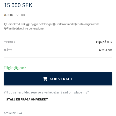
15 000 SEK
UNIKT VERK
Försäkrad frakt
Trygga betalningar
Certifikat medföljer alla originalverk
Familjedrivet i tre generationer
Olja på duk
TEKNIK
63x54 cm
MÅTT
Tillgängligt verk
KÖP VERKET
Vill du se fler bilder, reservera verket eller få råd om placering?
STÄLL EN FRÅGA OM VERKET
Artikelnr:
K245