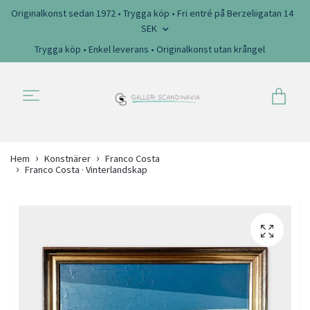
Originalkonst sedan 1972 • Trygga köp • Fri entré på Berzeliigatan 14
SEK
Trygga köp • Enkel leverans • Originalkonst utan krångel
Hem
Konstnärer
Franco Costa
Franco Costa · Vinterlandskap